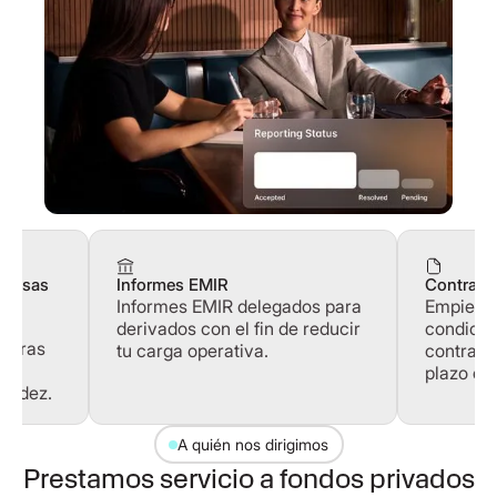
divisas
Informes EMIR
Contrato
Informes EMIR delegados para
Empieza 
a
derivados con el fin de reducir
condicio
rturas
tu carga operativa.
contrato
plazo de
quidez.
A quién nos dirigimos
Prestamos servicio a fondos privados