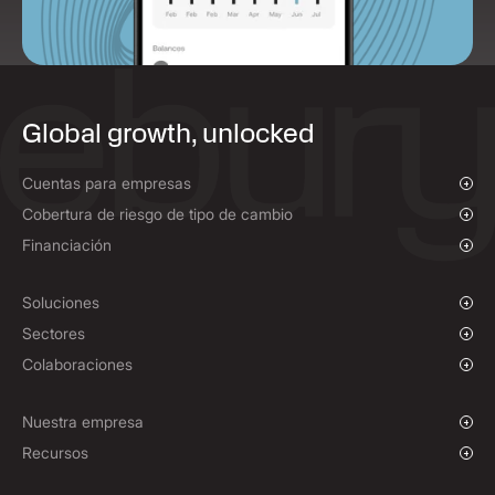
Global growth, unlocked
Cuentas para empresas
Resumen general
Cobertura de riesgo de tipo de cambio
Pagos y cobros
Resumen general
Financiación
Pagos masivos
Cambio al contado y órdenes limitadas
Financiación de pagos a proveedores
Seguros de tipo de cambio
Soluciones
Políticas de cobertura
Empresas en fase de crecimiento
Sectores
Corporaciones
ONG y entidades sin ánimo de lucro
Colaboraciones
Instituciones
Industria deportiva
Programa de Afiliados
E-commerce
Marca blanca
Nuestra empresa
Sector marítimo
Sobre nosotros
Recursos
Viajes
Sala de prensa
Divisas
Fondos