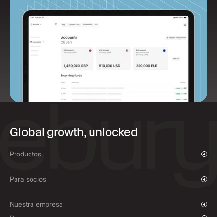
Global growth, unlocked
Productos
Pagos y cobros
Para socios
Programa de Afiliados
Nuestra empresa
Sobre nosotros