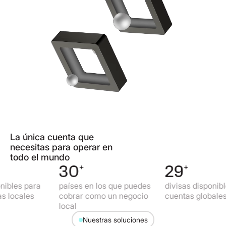
La única cuenta que
necesitas para operar en
todo el mundo
30
+
29
+
bles para
países en los que puedes
divisas disponibles
locales
cobrar como un negocio
cuentas globales
local
Nuestras soluciones