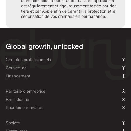
authentification à deux facteurs. Notre application
est régulièrement et rigoureusement testée par des
tiers et par Apple afin de garantir la protection et la
sécurisation de vos données en permanence.
Global growth, unlocked
Comptes professionnels
Aperçu
Couverture
Paiements et comptes de collecte
Aperçu
Financement
Paiements groupés
Change au comptant et ordres à cours limité
Financement des paiements fournisseurs
Contrats à terme
Par taille d'entreprise
Contrats d’options
Entreprises en croissance
Par industrie
Contrats à terme non livrables
Entreprise
Organisations caritatives et ONG
Pour les partenaires
Politiques de couverture
Institutions
Sport mondial
Programme d’affiliation
E-commerce
Solution en marque blanche
Société
Transport maritime
Our Notre histoireStory
Ressources