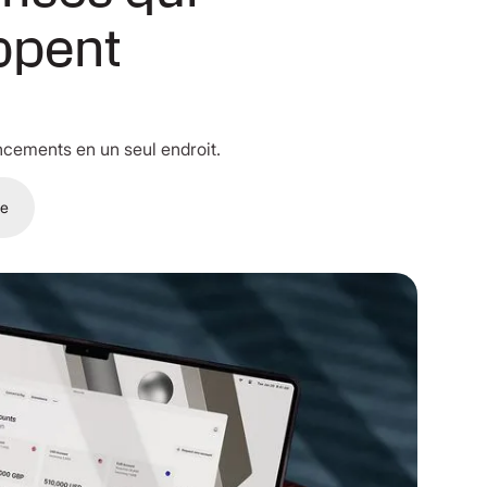
ppent
ncements en un seul endroit.
ge