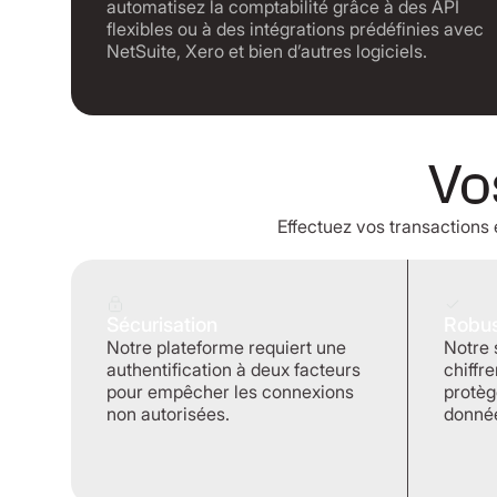
automatisez la comptabilité grâce à des API
flexibles ou à des intégrations prédéfinies avec
NetSuite, Xero et bien d’autres logiciels.
Vo
Effectuez vos transactions 
Sécurisation
Robus
Notre plateforme requiert une
Notre 
authentification à deux facteurs
chiffr
pour empêcher les connexions
protèg
non autorisées.
donnée