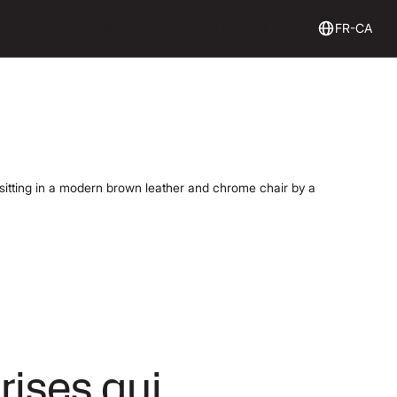
Login
Get Started
Connexion
Commencez ici
FR-CA
rises qui