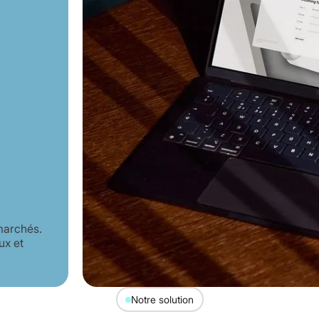
 marchés.
ux et
Notre solution