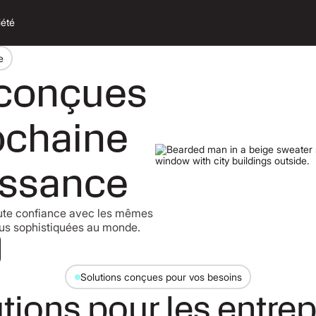
iété
e
 conçues
ochaine
issance
ute confiance avec les mêmes
plus sophistiquées au monde.
ici
Solutions conçues pour vos besoins
tions pour les entrep