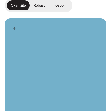
Okamžité
Robustní
Osobní