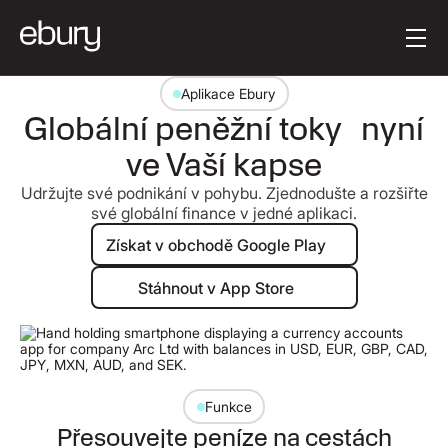
Text tlačítka
Get started
Aplikace Ebury
Globální peněžní toky nyní
ve Vaší kapse
Udržujte své podnikání v pohybu. Zjednodušte a rozšiřte
své globální finance v jedné aplikaci.
Získat v obchodě Google Play
Získat v obchodě Google Play
Stáhnout v App Store
Stáhnout v App Store
Funkce
Přesouvejte peníze na cestách