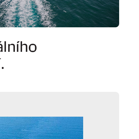
álního
.