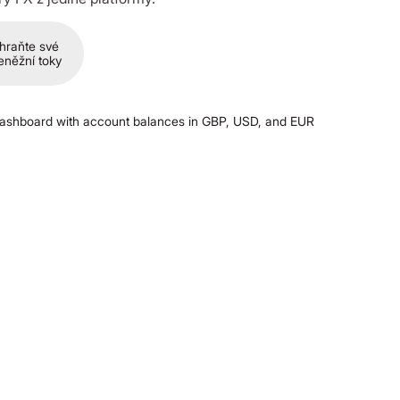
hraňte své
eněžní toky