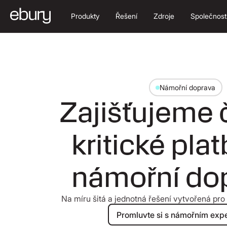
Produkty
Řešení
Zdroje
Společnost
Námořní doprava
Zajišťujeme
kritické pla
námořní do
Na míru šitá a jednotná řešení vytvořená pro 
Promluvte s
Promluvte si s námořním exp