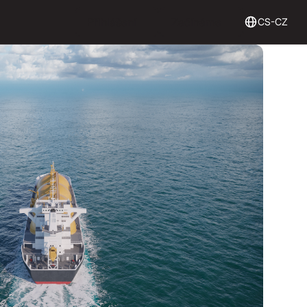
Login
Get Started
Přihlášení
Začínáme
CS-CZ