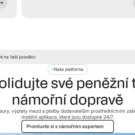
 na Vaší jurisdikci
Naše platforma
lidujte své peněžní 
námořní dopravě
easury, výplaty mezd a platby dodavatelům prostřednictvím za
mobilní aplikace, které jsou dostupné 24/7.
Promluvte si s námořním expertem
Promluvte si s námořním expertem