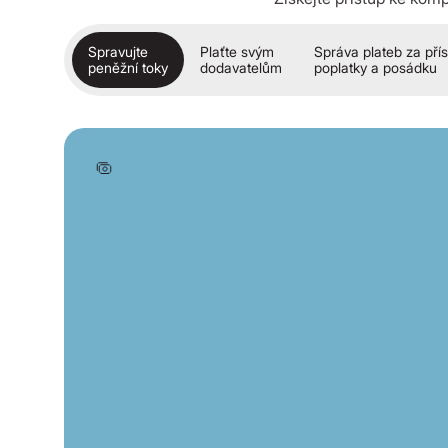
Spravujte
Plaťte svým
Správa plateb za pří
peněžní toky
dodavatelům
poplatky a posádku