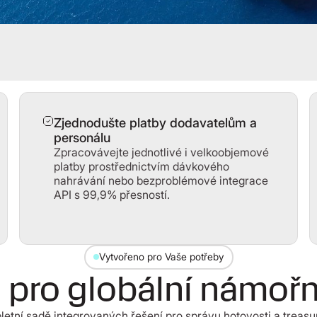
Zjednodušte platby dodavatelům a
personálu
Zpracovávejte jednotlivé i velkoobjemové
platby prostřednictvím dávkového
nahrávání nebo bezproblémové integrace
API s 99,9% přesností.
Vytvořeno pro Vaše potřeby
 pro globální námořn
letní sadě integrovaných řešení pro správu hotovosti a treasu