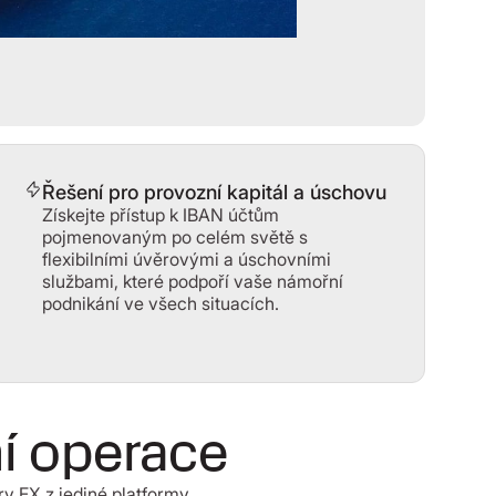
Řešení pro provozní kapitál a úschovu
Získejte přístup k IBAN účtům
pojmenovaným po celém světě s
flexibilními úvěrovými a úschovními
službami, které podpoří vaše námořní
podnikání ve všech situacích.
í operace
ry FX z jediné platformy.