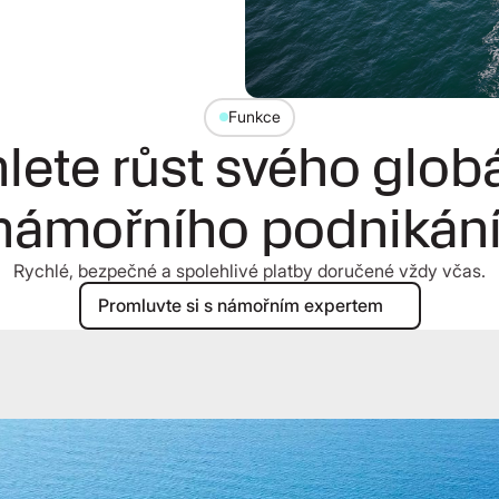
Funkce
lete růst svého glob
námořního podnikání
Rychlé, bezpečné a spolehlivé platby doručené vždy včas.
Promluvte si s námořním expertem
Promluvte si s námořním expertem