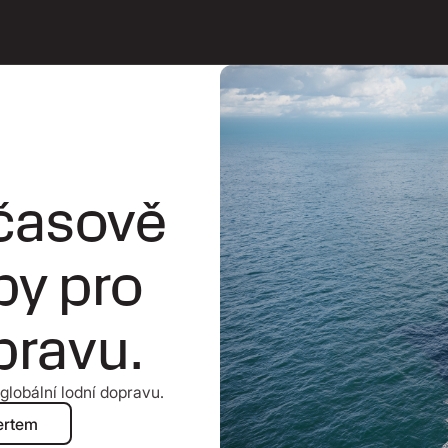
 časově
tby pro
pravu.
globální lodní dopravu.
i s námořním expertem
ertem