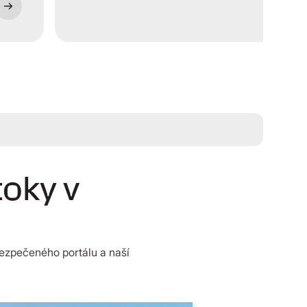
toky v
bezpečeného portálu a naší