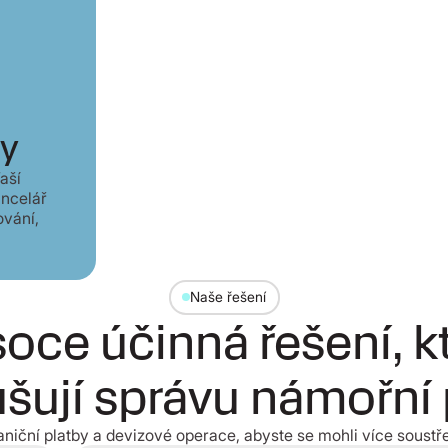
ky
aší
ancelář
ování,
Naše řešení
oce účinná řešení, k
šují správu námořní
niční platby a devizové operace, abyste se mohli více soustřed