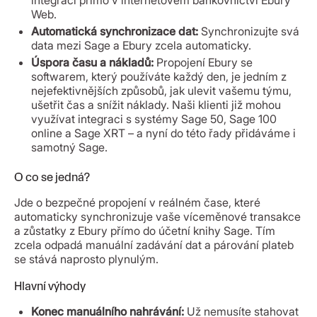
integraci přímo v internetovém bankovnictví Ebury
Web.
Automatická synchronizace dat:
Synchronizujte svá
data mezi Sage a Ebury zcela automaticky.
Úspora času a nákladů:
Propojení Ebury se
softwarem, který používáte každý den, je jedním z
nejefektivnějších způsobů, jak ulevit vašemu týmu,
ušetřit čas a snížit náklady. Naši klienti již mohou
využívat integraci s systémy Sage 50, Sage 100
online a Sage XRT – a nyní do této řady přidáváme i
samotný Sage.
O co se jedná?
Jde o bezpečné propojení v reálném čase, které
automaticky synchronizuje vaše víceměnové transakce
a zůstatky z Ebury přímo do účetní knihy Sage. Tím
zcela odpadá manuální zadávání dat a párování plateb
se stává naprosto plynulým.
Hlavní výhody
Konec manuálního nahrávání:
Už nemusíte stahovat