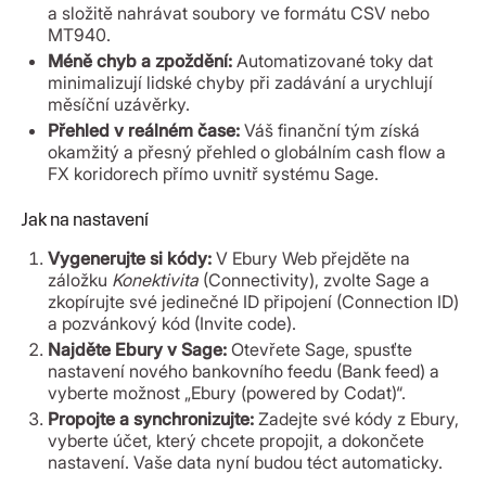
a složitě nahrávat soubory ve formátu CSV nebo
MT940.
Méně chyb a zpoždění:
Automatizované toky dat
minimalizují lidské chyby při zadávání a urychlují
měsíční uzávěrky.
Přehled v reálném čase:
Váš finanční tým získá
okamžitý a přesný přehled o globálním cash flow a
FX koridorech přímo uvnitř systému Sage.
Jak na nastavení
Vygenerujte si kódy:
V Ebury Web přejděte na
záložku
Konektivita
(Connectivity), zvolte Sage a
zkopírujte své jedinečné ID připojení (Connection ID)
a pozvánkový kód (Invite code).
Najděte Ebury v Sage:
Otevřete Sage, spusťte
nastavení nového bankovního feedu (Bank feed) a
vyberte možnost „Ebury (powered by Codat)“.
Propojte a synchronizujte:
Zadejte své kódy z Ebury,
vyberte účet, který chcete propojit, a dokončete
nastavení. Vaše data nyní budou téct automaticky.