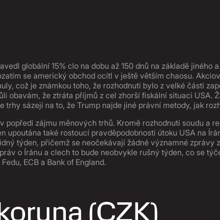
zavedl globální 15% clo na dobu až 150 dnů na základě jiného
ozatím se americký obchod ocitl v ještě větším chaosu. Akcio
uly, což je známkou toho, že rozhodnutí bylo z velké části za
ůli obavám, že ztráta příjmů z cel zhorší fiskální situaci USA.
 trhy sázejí na to, že Trump najde jiné právní metody, jak roz
pět v popředí zájmu měnových trhů. Kromě rozhodnutí soudu a 
den upoutána také rostoucí pravděpodobností útoku USA na Í
klidný týden, přičemž se neočekávají žádné významné zprávy
práv o Íránu a clech to bude neobvykle rušný týden, co se týč
ě Fedu, ECB a Bank of England.
koruna (CZK)