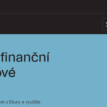
finanční
ové
et u Ebury a využijte