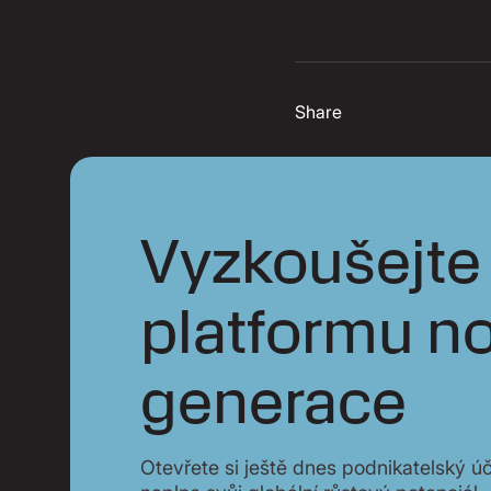
Share
Vyzkoušejte 
platformu n
generace
Otevřete si ještě dnes podnikatelský úč