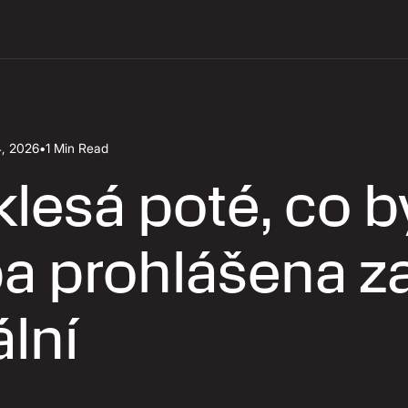
4, 2026
•
1 Min Read
klesá poté, co b
a prohlášena z
lní