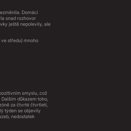
 nezměnila. Domácí
yla snad rozhovor
ky ještě nepolevily, ale
I ve středu) mnoho
pozitivním smyslu, což
u. Dalším důkazem toho,
ně za čtvrté čtvrtletí,
ý týden se objevily
azeb, nedostatek