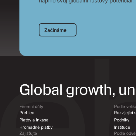
naplno svůj globální růstový potenciál.
Začínáme
Začínáme
Global growth, u
Firemní účty
Podle velik
Přehled
Rozvíjející
Platby a inkasa
Podniky
Hromadné platby
Instituce
Zajišťujte
Podle odvět