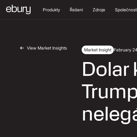
Produkty
Řešení
Zdroje
Společnost
View Market Insights
Market Insight
February 2
Dolar 
Trump
nelegá