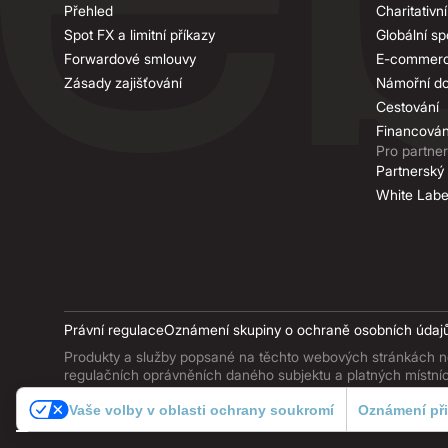
Přehled
Charitativn
Spot FX a limitní příkazy
Globální sp
Forwardové smlouvy
E-commer
Zásady zajišťování
Námořní d
Cestování
Financován
Pro partne
Partnerský
White Labe
Právní regulace
Oznámení skupiny o ochraně osobních údaj
Produkty a služby popsané na těchto webových stránkách nem
regulačních oprávněních daného subjektu a platných místn
Vaše volby v oblasti ochrany soukromí
Oznámení při