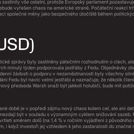
 zastínily vše ostatní, protože Evropský parlament pozastavu
bude vyřešen chaos na americké straně. Počáteční reakcí trh
idaci společné měny jako bezpečného útočiště během politický
(USD)
cké zprávy byly zastíněny pátečním rozhodnutím o clech, ale 
ých minulý týden podporovala jestřáby z Fedu. Objednávky zb
ýdenní žádosti o podporu v nezaměstnanosti byly všechny silně
ání Fedu byl navíc velmi jestřábí a naznačuje, že několik čl
nový předseda Warsh snaží být jakkoli holubičí, bude mít potíž
né době je v popředí zájmu nový chaos kolem cel, ale ani da
nezdají být v souladu s významným cyklem snižování sazeb. 
vrtletí směrem dolů (na 1,4 % v ročním vyjádření z původního
, i když investoři jej vzhledem k jeho zastaralosti do značné m