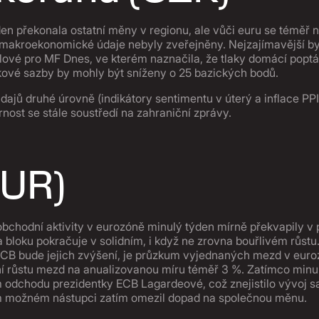
en překonala ostatní měny v regionu, ale vůči euru se téměř
 makroekonomické údaje nebyly zveřejněny. Nejzajímavější b
ové pro MF Dnes, ve kterém naznačila, že tlaky domácí poptáv
kové sazby by mohly být sníženy o 25 bazických bodů.
ajů druhé úrovně (indikátory sentimentu v úterý a inflace PP
ost se stále soustředí na zahraniční zprávy.
EUR)
bchodní aktivity v eurozóně minulý týden mírně překvapily v 
 bloku pokračuje v solidním, i když ne zrovna bouřlivém růst
CB bude jejich zvýšení, je průzkum vyjednaných mezd v eurozó
í růstu mezd na anualizovanou míru téměř 3 %. Zatímco minul
odchodu prezidentky ECB Lagardeové, což znejistilo vývoj s
ím možném nástupci zatím omezil dopad na společnou měnu.