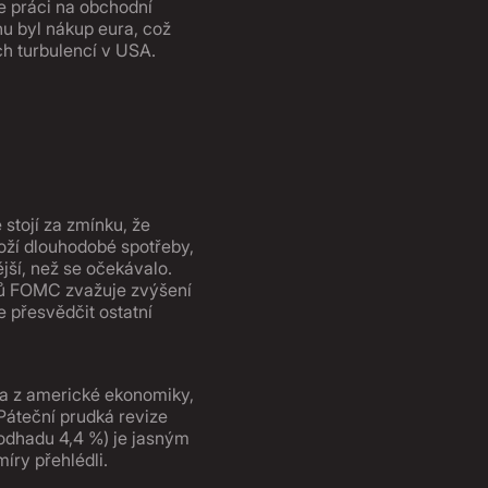
je práci na obchodní
u byl nákup eura, což
ch turbulencí v USA.
stojí za zmínku, že
oží dlouhodobé spotřeby,
jší, než se očekávalo.
enů FOMC zvažuje zvýšení
e přesvědčit ostatní
ta z americké ekonomiky,
Páteční prudká revize
 odhadu 4,4 %) je jasným
íry přehlédli.