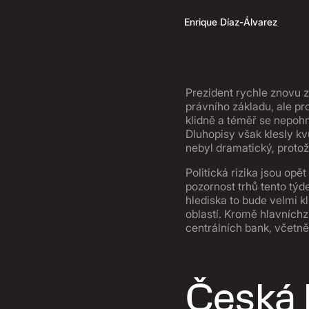
Enrique Díaz-Álvarez
Prezident rychle znovu 
právního základu, ale pr
klidně a téměř se nepohn
Dluhopisy však klesly kv
nebyl dramatický, protože
Politická rizika jsou o
pozornost trhů tento tý
hlediska to bude velmi 
oblastí. Kromě hlavníchz
centrálních bank, včetn
Česká 