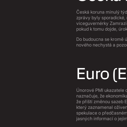
Česká koruna minulý týd
zprávy byly sporadické,
viceguvernérky Zamrazil
pokud k tomu dojde, úro
Do budoucna se kromě úd
nového nechystá a pozorn
Euro (
Únorové PMI ukazatele o
naznačuje, že ekonomika
že příští změnou sazeb E
který zaznamenal oživen
spekulace o předčasném 
jasných informací o jej