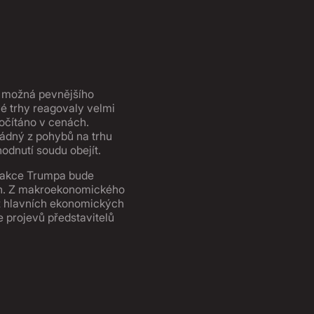
 a možná pevnějšího
vé trhy reagovaly velmi
počítáno v cenách.
 Žádný z pohybů na trhu
hodnutí soudu obejít.
reakce Trumpa bude
rán. Z makroekonomického
 z hlavních ekonomických
e projevů představitelů