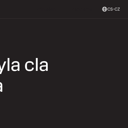
Login
Get Started
Přihlášení
Začínáme
CS-CZ
yla cla
a