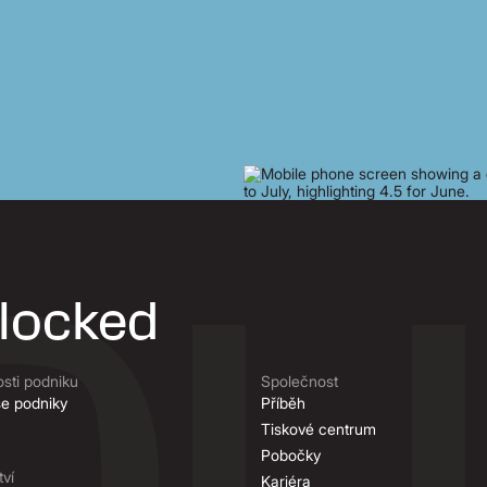
nlocked
osti podniku
Společnost
 se podniky
Příběh
Tiskové centrum
Pobočky
ví
Kariéra