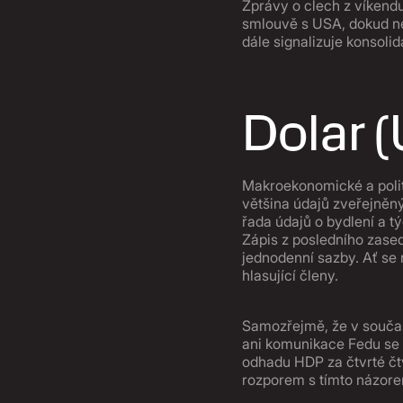
Zprávy o clech z víkendu
smlouvě s USA, dokud ne
dále signalizuje konsol
Dolar 
Makroekonomické a politi
většina údajů zveřejněn
řada údajů o bydlení a t
Zápis z posledního zased
jednodenní sazby. Ať se 
hlasující členy.
Samozřejmě, že v součas
ani komunikace Fedu se 
odhadu HDP za čtvrté čt
rozporem s tímto názorem