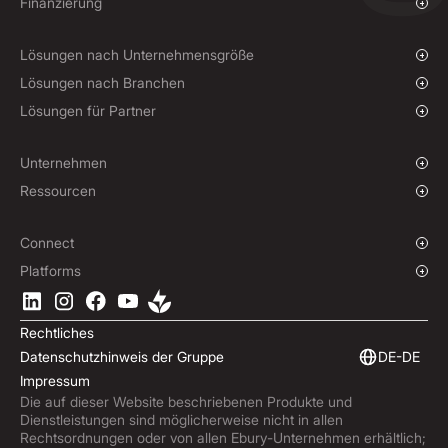
Überblick
Finanzierung
Massenzahlungen
Devisenkassageschäfte und Limit-Orders
Einkaufsfinanzierung
Termingeschäfte
Lösungen nach Unternehmensgröße
Hedging-Strategien
Wachsende Unternehmen
Lösungen nach Branchen
Unternehmen
Wohltätigkeitsorganisationen und NGOs
Lösungen für Partner
Institutionen
Globaler Sport
Affiliate-Programm
E-commerce
White-Label-Lösung
Unternehmen
Maritimer Sektor
Unsere Geschichte
Ressourcen
Reisebranche
Pressebereich
Währungen
Fonds
Standorte
Blog
Connect
Karriere
Hilfecenter
Überblick
Platforms
ESG
Podcast
Business APIs
Ebury-App herunterladen
Kontakt
Produktleitfäden
Software-Integrationen
Rechtliches
Markteinblicke
Eingebettete Finanzierung
Datenschutzhinweis der Gruppe
DE-DE
Ebury abonnieren
Impressum
Produktaktualisierungen
Die auf dieser Website beschriebenen Produkte und
Betrugszentrum
Dienstleistungen sind möglicherweise nicht in allen
Trust Centre
Rechtsordnungen oder von allen Ebury-Unternehmen erhältlich;