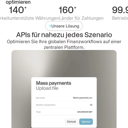
optimieren
140
+
160
+
99.9
eit
unterstützte Währungen
Länder für Zahlungen
Betriebsz
Unsere Lösung
APIs für nahezu jedes Szenario
Optimieren Sie Ihre globalen Finanzworkflows auf einer
zentralen Plattform.