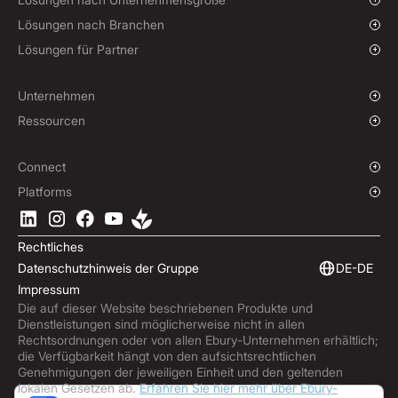
Hedging-Strategien
Wachsende Unternehmen
Lösungen nach Branchen
Unternehmen
Wohltätigkeitsorganisationen und NGOs
Lösungen für Partner
Institutionen
Globaler Sport
Affiliate-Programm
E-commerce
White-Label-Lösung
Unternehmen
Maritimer Sektor
Unsere Geschichte
Ressourcen
Reisebranche
Pressebereich
Währungen
Fonds
Standorte
Blog
Connect
Karriere
Hilfecenter
Überblick
Platforms
ESG
Podcast
Business APIs
Ebury-App herunterladen
Kontakt
Produktleitfäden
Software-Integrationen
Rechtliches
Markteinblicke
Eingebettete Finanzierung
Datenschutzhinweis der Gruppe
DE-DE
Ebury abonnieren
Impressum
Produktaktualisierungen
Die auf dieser Website beschriebenen Produkte und
Betrugszentrum
Dienstleistungen sind möglicherweise nicht in allen
Trust Centre
Rechtsordnungen oder von allen Ebury-Unternehmen erhältlich;
die Verfügbarkeit hängt von den aufsichtsrechtlichen
Genehmigungen der jeweiligen Einheit und den geltenden
lokalen Gesetzen ab.
Erfahren Sie hier mehr über Ebury-