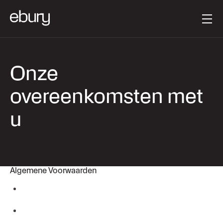
Knoptekst
Get started
Onze
overeenkomsten met
u
Algemene Voorwaarden
Ebury Partners Belgium SA/NV – Relationship
Agreement – Corporate Customers (v.8.0, 11/2025)
Ebury Partners Belgium SA/NV – Relationship
Agreement – Private Customers (v.8.0, 11/2025)