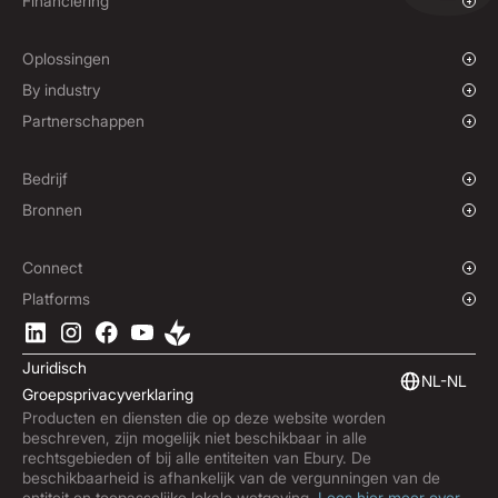
Financiering
Mass payments
Spot FX & Limietorders
Leveranciersfinanciering
Forward Contracts
Oplossingen
Hedgingoplossingen
Groeiende bedrijven
By industry
Enterprisebedrijven
Goede doelen en NGO's
Partnerschappen
Instellingen
Wereldwijde sportsector
Affiliateprogramma
E-commerce
White Label
Bedrijf
Maritieme sector
Ons verhaal
Bronnen
Reizen
Pers
Valuta's
Fondsen
Locaties
Blog
Connect
Carrières
Helpcentrum
Overzicht
Platforms
ESG
Podcast
Zakelijke API's
Download de Ebury App
Contact
Productgidsen
Software-integraties
Juridisch
Marktinzichten
Embedded Finance
NL-NL
Groepsprivacyverklaring
Aanmelden bij Ebury
Producten en diensten die op deze website worden
Productupdates
beschreven, zijn mogelijk niet beschikbaar in alle
Fraudecentrum
rechtsgebieden of bij alle entiteiten van Ebury. De
beschikbaarheid is afhankelijk van de vergunningen van de
Trust Centre
entiteit en toepasselijke lokale wetgeving.
Lees hier meer over