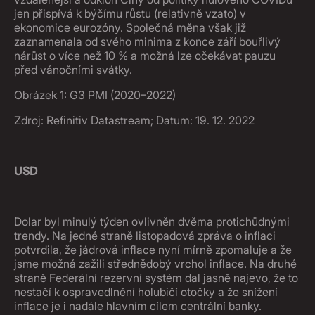
jen přispívá k býčímu růstu (relativně vzato) v
ekonomice eurozóny. Společná měna však již
zaznamenala od svého minima z konce září bouřlivý
nárůst o více než 10 % a možná lze očekávat pauzu
před vánočními svátky.
Obrázek 1: G3 PMI (2020–2022)
Zdroj: Refinitiv Datastream; Datum: 19. 12. 2022
USD
Dolar byl minulý týden ovlivněn dvěma protichůdnými
trendy. Na jedné straně listopadová zpráva o inflaci
potvrdila, že jádrová inflace nyní mírně zpomaluje a že
jsme možná zažili střednědobý vrchol inflace. Na druhé
straně Federální rezervní systém dal jasně najevo, že to
nestačí k ospravedlnění holubičí otočky a že snížení
inflace je i nadále hlavním cílem centrální banky.