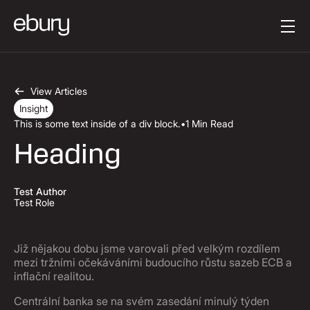
Text tlačítka
Get started
View Articles
Insight
This is some text inside of a div block.
•
1 Min Read
Heading
Test Author
Test Role
Již nějakou dobu jsme varovali před velkým rozdílem
mezi tržními očekáváními budoucího růstu sazeb ECB a
inflační realitou.
Centrální banka se na svém zasedání minulý týden