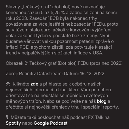
Slavný „tečkový graf“ (dot plot) nově naznačuje
konečnou sazbu 5 až 5,25 % a žádné snížení na konci
roku 2023. Zasedání ECB byla nakonec trhy
považována za více jestřábí než zasedání FEDu, proto
se vítězem stalo euro, ačkoli v kurzovém vyjádření
dolar zakončil týden v podstatě beze změny. Nyní
budeme věnovat velkou pozornost páteční zprávě o
inflaci PCE, abychom zjistili, zda potvrzuje klesající
trend v nejpalčivějších složkách inflace v USA.
Obrázek 2: Tečkový graf (Dot plot) FEDu (prosinec 2022)
Zdroj: Refinitiv Datastream; Datum: 19. 12. 2022
📩 Klikněte
zde
a přihlaste se k odběru našich
nejnovějších informací o trhu, které Vám pomohou
orientovat se na neustále se měnících světových
měnových trzích. Nebo se podívejte na náš
blog
a
přečtěte si nejnovější přehledy trhu i speciální reporty.
🎙 Můžete také poslouchat náš podcast FX Talk na
Spotify
nebo
Google Podcast
.