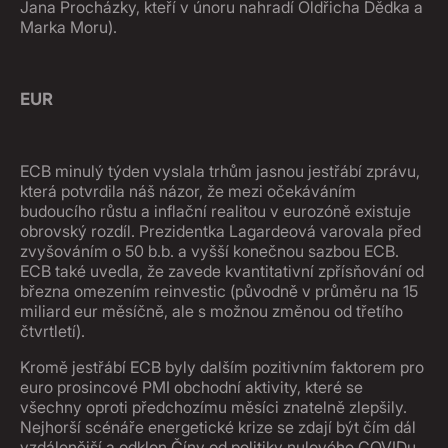
Jana Procházky, kteří v únoru nahradí Oldřicha Dědka a
Marka Moru).
EUR
ECB minulý týden vyslala trhům jasnou jestřábí zprávu,
která potvrdila náš názor, že mezi očekáváním
budoucího růstu a inflační realitou v eurozóně existuje
obrovský rozdíl. Prezidentka Lagardeová varovala před
zvyšováním o 50 b.b. a vyšší konečnou sazbou ECB.
ECB také uvedla, že zavede kvantitativní zpřísňování od
března omezením reinvestic (původně v průměru na 15
miliard eur měsíčně, ale s možnou změnou od třetího
čtvrtletí).
Kromě jestřábí ECB byly dalším pozitivním faktorem pro
euro prosincové PMI obchodní aktivity, které se
všechny oproti předchozímu měsíci znatelně zlepšily.
Nejhorší scénáře energetické krize se zdají být čím dál
vzdálenější a odklon Číny od politiky nulového COVIDu