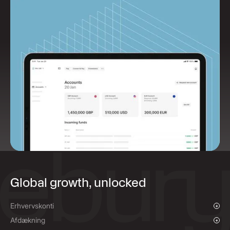
Global growth, unlocked
Erhvervskonti
Oversigt
Afdækning