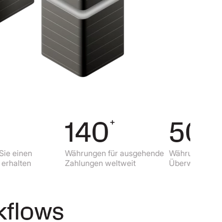
140
50
+
+
en
Währungen für ausgehende
Währungen für lokale
en
Zahlungen weltweit
Überweisungen
kflows