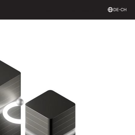
Login
Get Started
Login
Jetzt starten
DE-CH