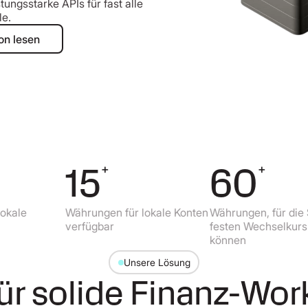
tungsstarke APIs für fast alle
le.
okumentation lesen
on lesen
15
60
+
+
Währungen für lokale Konten
Währungen, für die Sie ein
verfügbar
festen Wechselkurs erhalt
können
Unsere Lösung
für solide Finanz-Wor