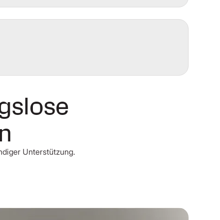
ngslose
en
ndiger Unterstützung.