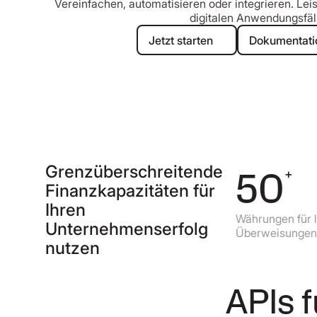
Vereinfachen, automatisieren oder integrieren. Leis
digitalen Anwendungsfäl
Jetzt starten
D
Jetzt starten
Dokumentati
Grenzüberschreitende
140
50
+
+
Finanzkapazitäten für
Ihren
Währungen für ausgehende
Währungen für lokale
Unternehmenserfolg
Zahlungen weltweit
Überweisungen
nutzen
APIs 