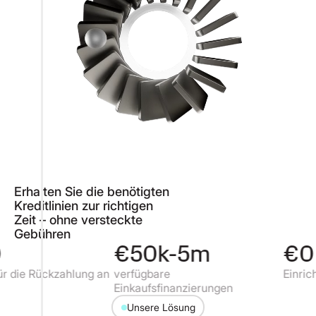
Erhalten Sie die benötigten
Kreditlinien zur richtigen
Zeit – ohne versteckte
Gebühren
€50k-5m
€0
 die Rückzahlung an
verfügbare
Einricht
Einkaufsfinanzierungen
Unsere Lösung