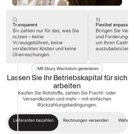
Transparent
Flexibel anpassba
Sie zahlen nur für das, was Sie
Bringen Sie Verbi
nutzen – keine
und Forderungen i
Vorausgebühren, keine
um Ihren Cashflo
versteckten Kosten und keine
auszubalancieren
Überraschungen.
Mit Ebury Wachstum generieren
Lassen Sie Ihr Betriebskapital für sich
arbeiten
Kaufen Sie Rohstoffe, zahlen Sie Fracht- oder
Versandkosten und mehr – mit einfachen
Rückzahlungsbedingungen.
Lieferanten bezahlen
Rechnungen versenden
Währung