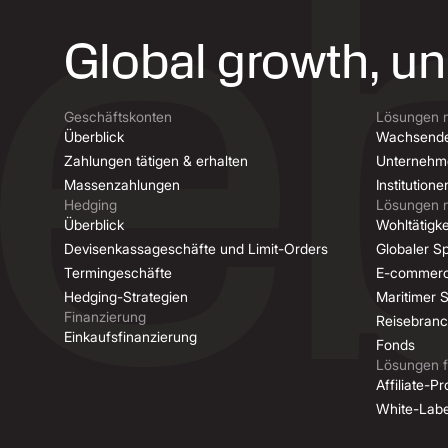
Global growth, u
Geschäftskonten
Lösungen 
Überblick
Wachsende
Zahlungen tätigen & erhalten
Unternehm
Massenzahlungen
Institutione
Hedging
Lösungen 
Überblick
Wohltätigk
Devisenkassageschäfte und Limit-Orders
Globaler Sp
Termingeschäfte
E-commer
Hedging-Strategien
Maritimer 
Finanzierung
Reisebran
Einkaufsfinanzierung
Fonds
Lösungen f
Affiliate-
White-Lab