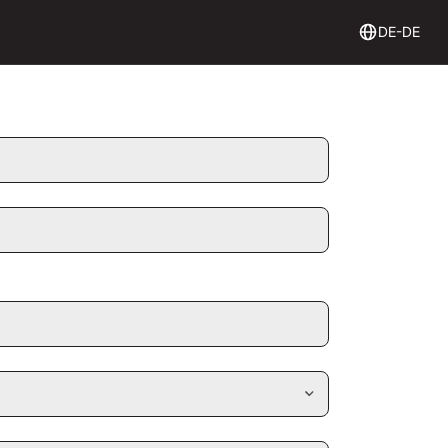
Login
Get Started
Login
Jetzt starten
DE-DE