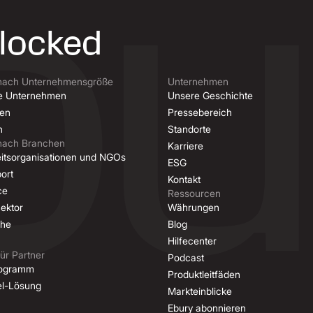
nlocked
nach Unternehmensgröße
Unternehmen
 Unternehmen
Unsere Geschichte
en
Pressebereich
n
Standorte
nach Branchen
Karriere
eitsorganisationen und NGOs
ESG
ort
Kontakt
ce
Ressourcen
Sektor
Währungen
che
Blog
Hilfecenter
ür Partner
Podcast
Programm
Produktleitfäden
el-Lösung
Markteinblicke
Ebury abonnieren