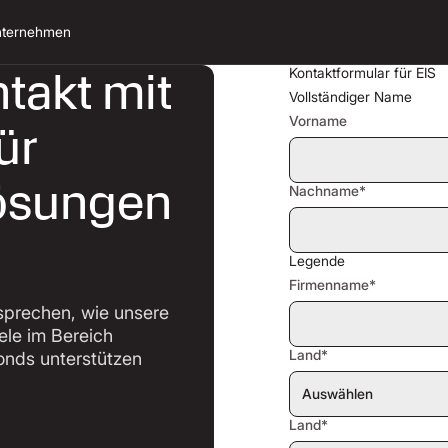
ternehmen
takt mit
Kontaktformular für EIS
Vollständiger Name
Vorname
ür
Lösungen
Nachname*
Legende
Firmenname*
sprechen, wie unsere
iele im Bereich
Land*
fonds unterstützen
Land*