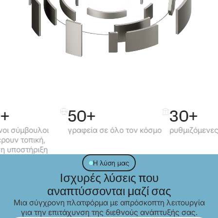
50+
30+
λοι
γραφεία σε όλο τον κόσμο
ρυθμιζόμενες αγορές
ή,
ξη
Η λύση μας
Ισχυρές λύσεις που
αναπτύσσονται μαζί σας
Μια σύγχρονη πλατφόρμα με απρόσκοπτη λειτουργία
για την επιτάχυνση της διεθνούς ανάπτυξής σας.