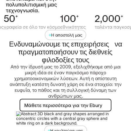
πολυπολιτισμική μας
τεχνογνωσία.
50
+
100
+
2,000
+
ς
γραφεία σε όλο τον κόσμο
εθνικότητες
ταλέντα παγκοσμ
Η αποστολή μας
Ενδυναμώνουμε τις επιχειρήσεις να
πραγματοποιήσουν τις διεθνείς
φιλοδοξίες τους
Από την ίδρυσή μας το 2009, εξελιχθήκαμε από μια
μικρή ιδέα σε έναν παγκόσμιο πάροχο
χρηματοοικονομικών λύσεων. Αυτή η απίστευτη
ανάπτυξη κατέστη δυνατή χάρη σε ένα στοιχείο: την
ευφυΐα, το πάθος και τη συλλογική δύναμη των
ανθρώπων μας.
Μάθετε περισσότερα για την Ebur
Μάθετε περισσότερα για την Ebury
Η κουλτούρα μας