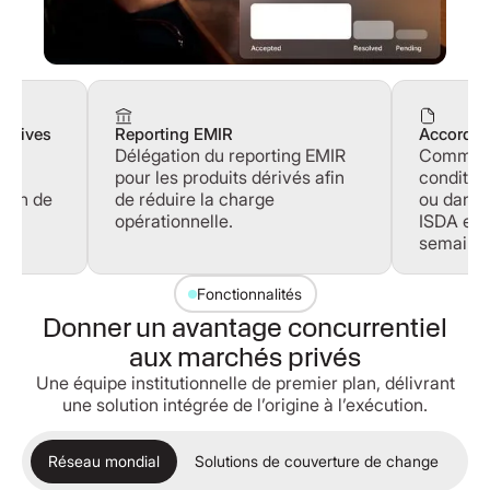
titives
Reporting EMIR
Accord I
Délégation du reporting EMIR
Commence
pour les produits dérivés afin
conditio
afin de
de réduire la charge
ou dans 
a
opérationnelle.
ISDA en 
semaine
Fonctionnalités
Donner un avantage concurrentiel
aux marchés privés
Une équipe institutionnelle de premier plan, délivrant
une solution intégrée de l’origine à l’exécution.
Réseau mondial
Solutions de couverture de change
Co