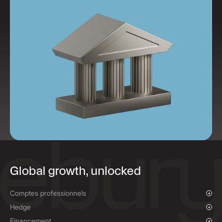
Global growth, unlocked
Comptes professionnels
Aperçu
Hedge
Paiements et comptes de collecte
Aperçu
Financement