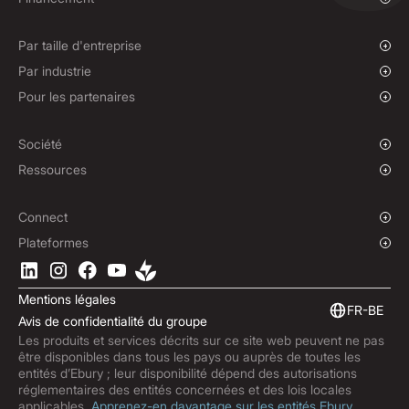
Paiements groupés
Change au comptant et ordres à cours limité
Financement des paiements fournisseurs
Contrats à terme
Par taille d'entreprise
Politiques de couverture
Entreprises en croissance
Par industrie
Entreprise
ONG et organisations caritatives
Pour les partenaires
Institutions
Sport mondial
Programme d’affiliation
E-commerce
Solution en marque blanche
Société
Transport maritime
Notre histoire
Ressources
Voyages
Presse
Devises
Fonds
Notre présence mondiale
Blog
Connect
Carrières
Centre d’aide
Aperçu
Plateformes
ESG
Podcast
API professionnelles
Téléchargez l’app Ebury
Contact
Guides produits
Intégrations logicielles
Mentions légales
Analyses de marché
Finance intégrée
FR-BE
Avis de confidentialité du groupe
Abonnez-vous à la newsletter d’Ebury
Les produits et services décrits sur ce site web peuvent ne pas
Mises à jour des produits
être disponibles dans tous les pays ou auprès de toutes les
Centre Antifraude
entités d’Ebury ; leur disponibilité dépend des autorisations
réglementaires des entités concernées et des lois locales
Trust Centre
applicables.
Apprenez-en davantage sur les entités Ebury.