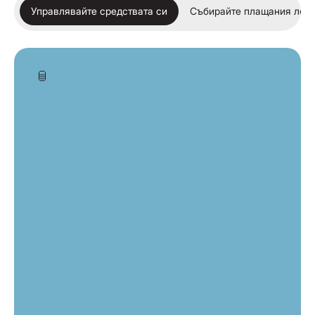
Управлявайте средствата си
Събирайте плащания лок