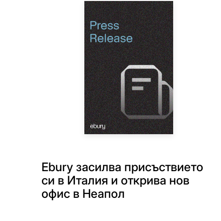
Ebury засилва присъствието
си в Италия и открива нов
офис в Неапол