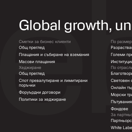
Global growth, u
Сметки за бизнес клиенти
По размер
Общ преглед
Разраства
Плащания и събиране на вземания
Големи пр
Масови плащания
Институци
Хеджиране
По отрасл
Общ преглед
Благотвор
Спот превалутиране и лимитирани
Световен 
поръчки
Онлайн тъ
Форуърдни договори
Морски тр
Политики за хеджиране
Пътувания
Фондове
За партнь
Партньорс
White Lab