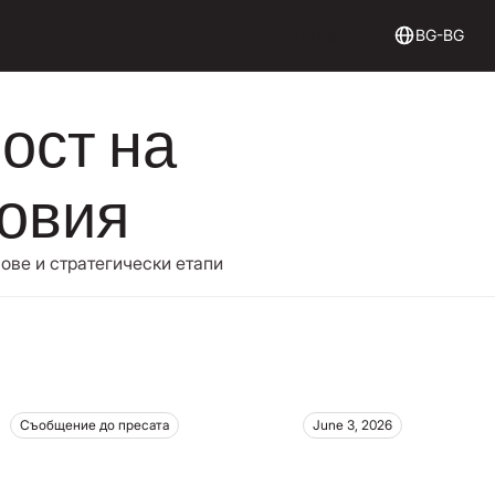
Login
Get Started
Вход
Начало
BG-BG
ост на
говия
ове и стратегически етапи
Съобщение до пресата
June 3, 2026