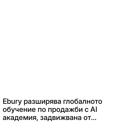
Ebury разширява глобалното
обучение по продажби с AI
академия, задвижвана от
ElevenAgents