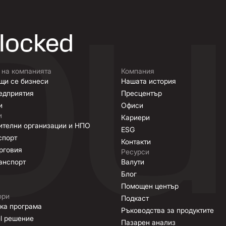
nlocked
 на компанията
Компания
щи се бизнеси
Нашата история
едприятия
Пресцентър
и
Офиси
и
Кариери
ителни организации и НПО
ESG
спорт
Контакти
рговия
Ресурси
анспорт
Валути
Блог
Помощен център
ори
Подкаст
ка програма
Ръководства за продуктите
el решение
Пазарен анализ