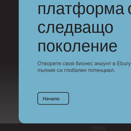
платформа 
следващо
поколение
Отворете своя бизнес акаунт в Ebury
пълния си глобален потенциал.
Начало
Начало