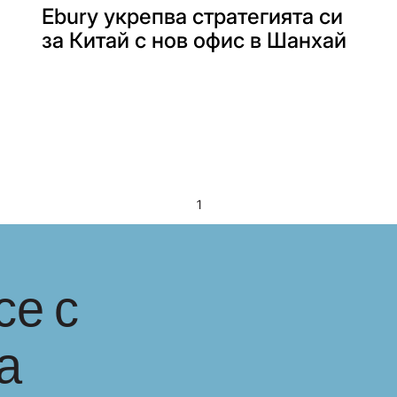
Ebury укрепва стратегията си
за Китай с нов офис в Шанхай
1
се с
а