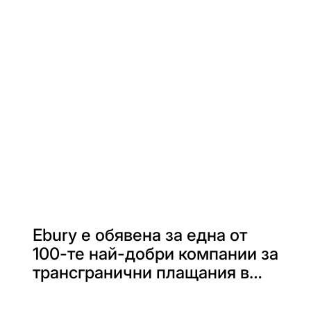
Ebury е обявена за една от
100-те най-добри компании за
трансгранични плащания в
света за 2026 г. от FXC
Intelligence