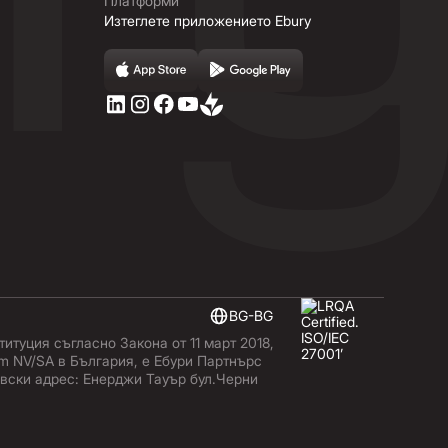
Платформи
Изтеглете приложението Ebury
BG-BG
итуция съгласно Закона от 11 март 2018,
ium NV/SA в България, е Ебури Партнърс
овски адрес: Енерджи Тауър бул.Черни