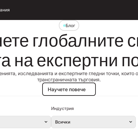
ания
Блог
ете глобалните с
 на експертни п
енията, изследванията и експертните гледни точки, които
трансграничната търговия.
Научете повече
Научете повече
Индустрия