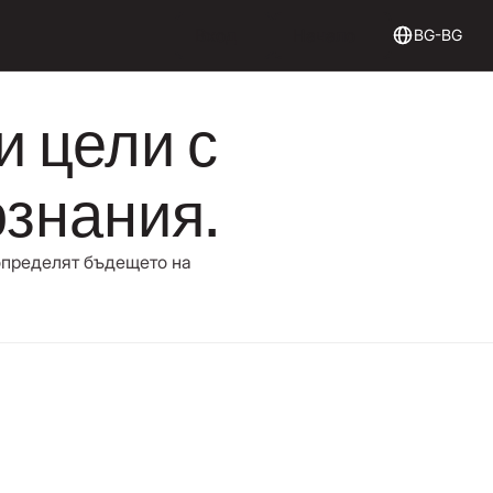
Login
Get Started
Вход
Начало
BG-BG
и цели с
ознания.
 определят бъдещето на