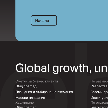
Начало
Начало
Global growth, u
Сметки за бизнес клиенти
По размер
Общ преглед
Разраства
Плащания и събиране на вземания
Големи пр
Масови плащания
Институци
Хеджиране
По отрасл
Общ преглед
Благотвор