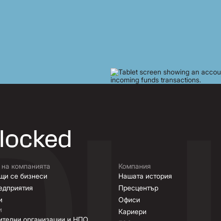
nlocked
 на компанията
Компания
щи се бизнеси
Нашата история
едприятия
Пресцентър
и
Офиси
и
Кариери
ителни организации и НПО