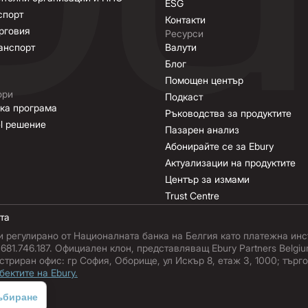
ESG
спорт
Контакти
рговия
Ресурси
анспорт
Валути
Блог
Помощен център
ори
Подкаст
ка програма
Ръководства за продуктите
el решение
Пазарен анализ
Абонирайте се за Ebury
Актуализации на продуктите
Център за измами
Trust Centre
та
и регулирано от Националната банка на Белгия като платежна инст
 0681.746.187. Официален клон, представляващ Ebury Partners Belg
стриран офис: гр София, Оборище, ул Искър 8, етаж 3, 1000; търг
бектите на Ebury.
ъбиране