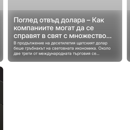
Поглед отвъд долара – Как
компаниите могат да се
справят в свят с множество
валути
В продължение на десетилетия щатският долар
беше гръбнакът на световната икономика. Около
две трети от международната търговия се
осъществява в щатски долари, приблизително 85%
от валутните трансакции са обвързани с долара,
половината от трансграничните заеми и дългови
ценни книжа са деноминирани в него и около 3/5 от
световните валутни резерви се държат в долари.
Тези цифри илюстрират мащаба на доминацията на
долара – и величината на трансформацията, която
се случва в момента.