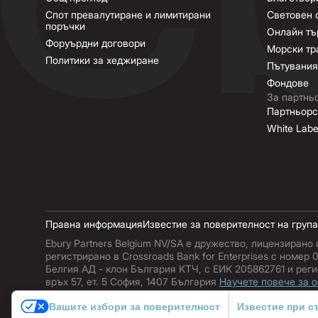
Спот превалутиране и лимитирани
Световен 
поръчки
Онлайн тъ
Форуърдни договори
Морски тр
Политики за хеджиране
Пътувания
Фондове
За партнь
Партньорс
White Lab
Правна информация
Известие за поверителност на група
Ebury Partners Belgium NV/SA е дружество, лицензирано 
регистрирано в Crossroads Bank for Enterprises с номер
Белгия АД - клон България КТЧ, с ЕИК 205862761 и реги
връх 57, ет. 5 София, 1407 България
Научете повече за о
Вашите избори за поверителност
Известие при с