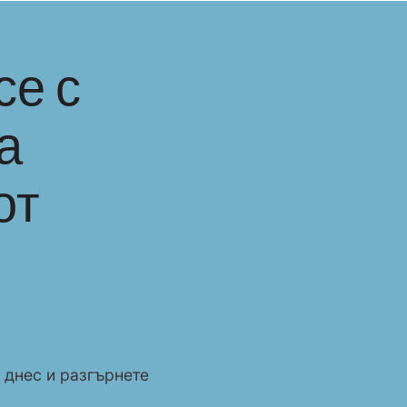
се с
а
от
 днес и разгърнете