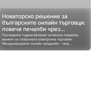
Новаторско решение за
българските онлайн търговци:
повече печалби чрез
разплащане на местно ниво и
Последните години бележат истински повратен
момент за глобалната електронна търговия.
интелигентно управление на
Международните онлайн продажби – така
валутния риск с експертизата
наречената cross-border e-commerce – се
превръщат във важен източник на растеж и
на Ebury
допълнителни приходи за редица български
предприемачи.