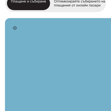
Плащане и събиране
Оптимизирайте събирането на
плащания от онлайн пазари