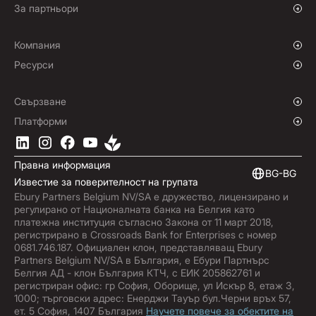
Политики за хеджиране
Големи предприятия
Благотворителни организации и НПО
За партньори
Институции
Световен спорт
Партньорска програма
Онлайн търговия
White Label решение
Компания
Морски транспорт
Нашата история
Ресурси
Пътувания
Пресцентър
Валути
Фондове
Офиси
Блог
Свързване
Кариери
Помощен център
Общ преглед
Платформи
ESG
Подкаст
Бизнес API решения
Изтеглете приложението Ebury
Контакти
Ръководства за продуктите
Софтуерни интеграции
Правна информация
Пазарен анализ
Вградено финансиране
BG-BG
Известие за поверителност на групата
Абонирайте се за Ebury
Ebury Partners Belgium NV/SA е дружество, лицензирано и
Актуализации на продуктите
регулирано от Националната банка на Белгия като
Център за измами
платежна институция съгласно Закона от 11 март 2018,
регистрирано в Crossroads Bank for Enterprises с номер
Trust Centre
0681.746.187. Официален клон, представляващ Ebury
Partners Belgium NV/SA в България, е Ебури Партнърс
Белгия АД - клон България КТЧ, с ЕИК 205862761 и
регистриран офис: гр София, Оборище, ул Искър 8, етаж 3,
1000; търговски адрес: Енерджи Тауър бул.Черни връх 57,
ет. 5 София, 1407 България
Научете повече за обектите на