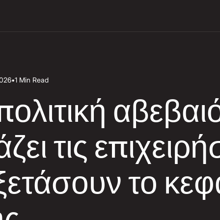
2026
•
1 Min Read
πολιτική αβεβαι
ζει τις επιχειρή
ξετάσουν το κεφ
ης