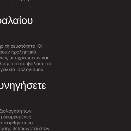
φαλαίου
ς τη ρευστότητα. Οι
ηρούν προληπτικά
σεων, υποχρεώσεων και
θεσμιακά συμβόλαια και
ργαλεία ισολογισμού.
κυνηγήσετε
αξιολόγηση των
μη δεσμευμένες
πό το φθηνότερο
νησης βελτιώνεται όταν