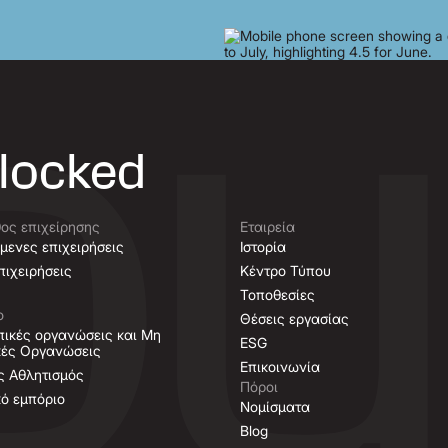
nlocked
ος επιχείρησης
Εταιρεία
μενες επιχειρήσεις
Ιστορία
ιχειρήσεις
Κέντρο Τύπου
Τοποθεσίες
ο
Θέσεις εργασίας
ικές οργανώσεις και Μη
ESG
κές Οργανώσεις
Επικοινωνία
ς Αθλητισμός
Πόροι
κό εμπόριο
Νομίσματα
Blog