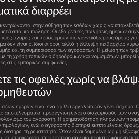
ατικά διαρρέει
πικεντρώνονται στην αύξηση των εσόδων χωρίς να επανεξετ
 μετά από μια πώληση. Οι εξαιρετικές πωλήσεις ημερών συχ
σε νέες αγορές και προσφέρουν πιο γενναιόδωρους όρους για
α δεν είναι οι ίδιοι οι όροι, αλλά η έλλειψη πειθαρχίας γύρω 
μής και τη συμπεριφορά των αγοραστών. Η μείωση των τριβ
 με τη χρήση τοπικών σιδηροδρόμων και νομισμάτων, μπορεί 
ές στις εμπορικές συμφωνίες.
ετε τις οφειλές χωρίς να βλάψε
ρομηθευτών
τέων ημερών είναι ένα αμβλύ εργαλείο εάν γίνει άσχημα. 
ιο αποτελεσματική προσέγγιση είναι ο διαχωρισμός των αν
σολογισμό του αγοραστή. Η χρηματοδότηση πληρωμών προμη
 τιμολογίων, ενώ ο αγοραστής διατηρεί εκτεταμένους όρους
ς διατηρεί τη ρευστότητα. Όταν είναι δομημένη ως μη εξασφ
, συμπεριφέρεται περισσότερο σαν μια περιστρεφόμενη πισ