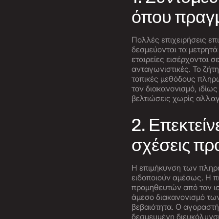
όπου πραγμ
Πολλές επιχειρήσεις ε
δεσμεύονται τα μετρητά
εταιρείες εισέρχονται 
ανταγωνιστικές. Το ζήτημ
τοπικές μεθόδους πληρω
τον διακανονισμό, ιδίως
βελτιώσεις χωρίς αλλαγ
2. Επεκτείν
σχέσεις π
Η επιμήκυνση των πληρω
ειδοποιούν αμέσως. Η π
προμηθευτών από τον ι
άμεσο διακανονισμό των
βεβαιότητα. Ο αγοραστή
δεσμευμένη διευκόλυνση