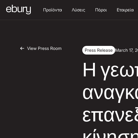
Προϊόντα
Λύσεις
Πόροι
Εταιρεία
View Press Room
Press Release
March 17, 
Η γεω
αναγκά
επανε
κίνησ