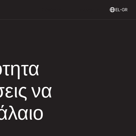
Login
Get Started
Σύνδεση
Ξεκινήστε
EL-GR
ότητα
σεις να
άλαιο