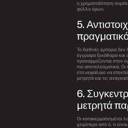
η χρηματοδότηση συμπερ
φύλλο όρων.
5. Αντιστοι
πραγματικ
Το διεθνές εμπόριο δεν 
έγγραφα ξεκάθαρα και ο
προσαρμόζονται στον όγ
πιο αποτελεσματικά. Οι
στο κεφάλαιο να επεκτε
μετρητά και τις αναγκα
6. Συγκεντ
μετρητά πα
Οι κατακερματισμένοι λ
χειρότερο από ό, τι εί