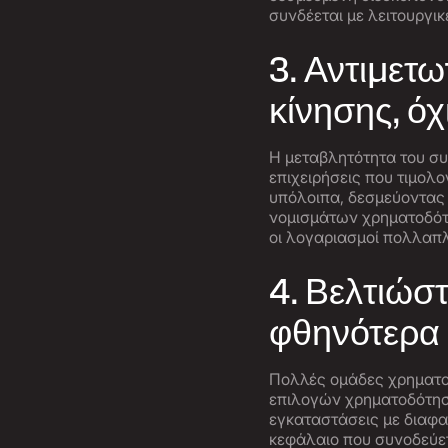
συνδέεται με λειτουργι
3. Αντιμετ
κίνησης, όχ
Η μεταβλητότητα του συ
επιχειρήσεις που τιμολ
υπόλοιπα, δεσμεύοντας
νομισμάτων χρηματοδότ
οι λογαριασμοί πολλαπλ
4. Βελτιώσ
φθηνότερα
Πολλές ομάδες χρηματο
επιλογών χρηματοδότησ
εγκαταστάσεις με διαφα
κεφάλαιο που συνοδεύετ