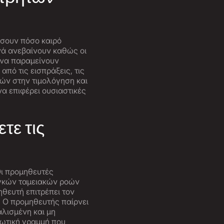
άσουν πόσο καιρό
νά ανεβαίνουν καθώς οι
 να παραμείνουν
από τις εισπράξεις, τις
ών στην τιμολόγηση και
να επιφέρει ουσιαστικές
τε τις
Οι προμηθευτές
αγκών ταμειακών ροών
θευτή επιτρέπει τον
. Ο προμηθευτής παίρνει
αλισμένη και μη
τωτική γραμμή που