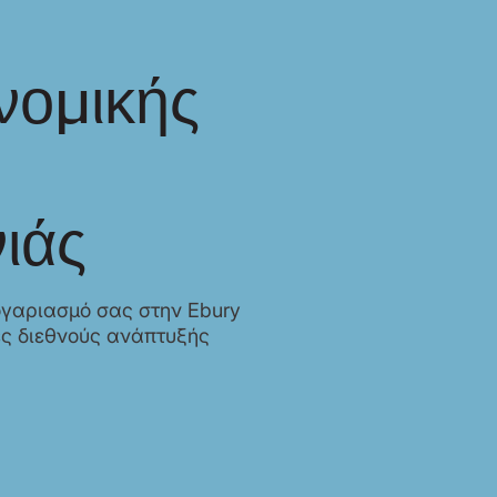
νομικής
ιάς
ογαριασμό σας στην Ebury
ές διεθνούς ανάπτυξής