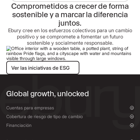
Comprometidos a crecer de forma
sostenible y a marcar la diferencia
juntos.
Ebury cree en los esfuerzos colectivos para un cambio
positivo y se compromete a fomentar un futuro
sostenible y socialmente responsable.
Ver las iniciativas de ESG
Ver las iniciativas de ESG
Global growth, unlocked
Cuentas para empresas
Descripción general
Cobertura de riesgo de tipo de cambio
Pagos y cobros
Descripción general
Financiación
Pagos masivos
Cambio al contado y órdenes de mercado
Financiación de pagos a proveedores
Seguros de tipo de cambio