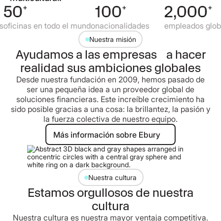
50
+
100
+
2,000
+
oficinas en todo el mundo
nacionalidades
empleados globa
Nuestra misión
Ayudamos a las empresas a hacer
realidad sus ambiciones globales
Desde nuestra fundación en 2009, hemos pasado de
ser una pequeña idea a un proveedor global de
soluciones financieras. Este increíble crecimiento ha
sido posible gracias a una cosa: la brillantez, la pasión y
la fuerza colectiva de nuestro equipo.
Más información sobre Ebury
Más información sobre Ebury
Nuestra cultura
Estamos orgullosos de nuestra
cultura
Nuestra cultura es nuestra mayor ventaja competitiva.