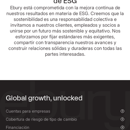
de ESG
Ebury está comprometida con la mejora continua de
nuestros resultados en materia de ESG. Creemos que la
sostenibilidad es una responsabilidad colectiva e
invitamos a nuestros clientes, empleados y socios a
unirse por un futuro más sostenible y equitativo. Nos
esforzamos por fijar estándares más exigentes,
compartir con transparencia nuestros avances y
construir relaciones sólidas y duraderas con todas las
partes interesadas.
Global growth, unlocked
Cuentas para empresas
Descripción general
Cobertura de riesgo de tipo de cambio
Pagos y cobros
Descripción general
Financiación