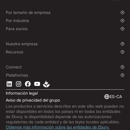
Pagos masivos
Cambio al contado y órdenes de mercado
Financiación de pagos a proveedores
Seguros de tipo de cambio
Por tamaño de empresa
Opciones
Empresas en fase de crecimiento
Por industria
NDFs (Forwards no entregables)
Grandes empresas
ONG y entidades sin ánimo de lucro
Para socios
Políticas de cobertura
Instituciones
Industria deportiva
Programa de afiliados
E-commerce
Soluciones de marca blanca
Nuestra empresa
Marítimo
Sobre nosotros
Recursos
Viajes y Turismo
Sala de prensa
Divisas
Fondos
Dónde estamos
Blog
Connect
Trabaja con nosotros
Centro de ayuda
Descripción general
Plataformas
ESG
Podcast
API empresariales
Descarga la App de Ebury
Contacto
Análisis de mercado
Integraciones software
Información legal
Suscríbete a Ebury
Finanzas integradas
ES-CA
Aviso de privacidad del grupo
Actualizaciones de productos
Los productos y servicios descritos en este sitio web pueden no
Centro de lucha contra el fraude
estar disponibles en todos los países ni en todas las entidades
Trust Centre
de Ebury; la disponibilidad depende de las autorizaciones
regulatorias de cada entidad y de las leyes locales aplicables.
Obtenga más información sobre las entidades de Ebury.