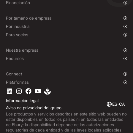
Pagos y cobros
Descripción general
Financiación
Pagos masivos
Cambio al contado y órdenes de mercado
Financiación de pagos a proveedores
Seguros de tipo de cambio
Por tamaño de empresa
Opciones
Empresas en fase de crecimiento
Por industria
NDFs (Forwards no entregables)
Grandes empresas
ONG y entidades sin ánimo de lucro
Para socios
Políticas de cobertura
Instituciones
Industria deportiva
Programa de afiliados
E-commerce
Soluciones de marca blanca
Nuestra empresa
Marítimo
Sobre nosotros
Recursos
Viajes y Turismo
Sala de prensa
Divisas
Fondos
Dónde estamos
Blog
Connect
Trabaja con nosotros
Centro de ayuda
Descripción general
Plataformas
ESG
Podcast
API empresariales
Descarga la App de Ebury
Contacto
Análisis de mercado
Integraciones software
Información legal
Suscríbete a Ebury
Finanzas integradas
ES-CA
Aviso de privacidad del grupo
Actualizaciones de productos
Los productos y servicios descritos en este sitio web pueden no
Centro de lucha contra el fraude
estar disponibles en todos los países ni en todas las entidades
Trust Centre
de Ebury; la disponibilidad depende de las autorizaciones
regulatorias de cada entidad y de las leyes locales aplicables.