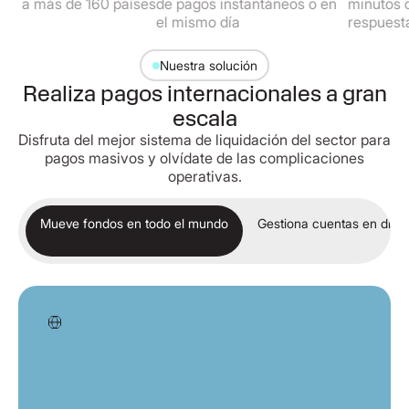
más de 160 países
de pagos instantáneos o en
minutos de ti
el mismo día
respuesta a tu
Nuestra solución
Realiza pagos internacionales a gran
escala
Disfruta del mejor sistema de liquidación del sector para
pagos masivos y olvídate de las complicaciones
operativas.
Mueve fondos en todo el mundo
Gestiona cuentas en divis