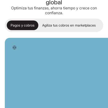
global
Optimiza tus finanzas, ahorra tiempo y crece con
confianza.
Pagos y cobros
Agiliza tus cobros en marketplaces
Ab