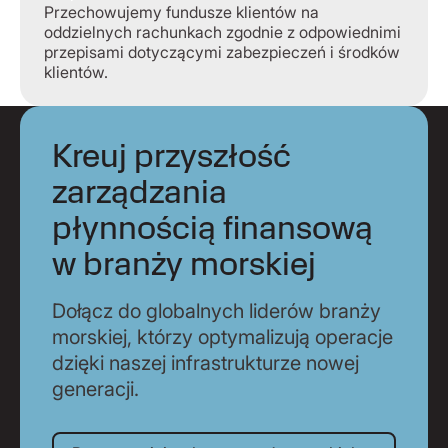
Przechowujemy fundusze klientów na
oddzielnych rachunkach zgodnie z odpowiednimi
przepisami dotyczącymi zabezpieczeń i środków
klientów.
Kreuj przyszłość
zarządzania
płynnością finansową
w branży morskiej
Dołącz do globalnych liderów branży
morskiej, którzy optymalizują operacje
dzięki naszej infrastrukturze nowej
generacji.
Porozmawiaj z ekspertem ds. mors