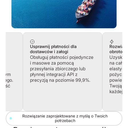
e z
Usprawnij płatności dla
Rozwiąza
sów
dostawców i załogi
obrotowe
Obsługuj płatności pojedyncze
Uzyskaj 
zeb
i masowe za pomocą
na całym
przesyłania zbiorczego lub
elastycz
wanym
płynnej integracji API z
pożyczk
skiego.
precyzją na poziomie 99,9%.
powierni
dność
Twoją dz
,
każdej sy
ch”
Rozwiązanie zaprojektowane z myślą o Twoich
potrzebach