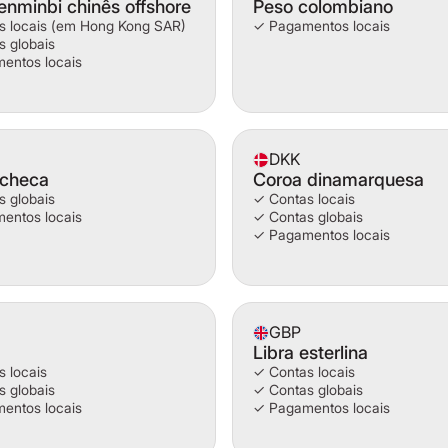
enminbi chinês offshore
Peso colombiano
s locais (em Hong Kong SAR)
✓ Pagamentos locais
 globais
entos locais
DKK
 checa
Coroa dinamarquesa
 globais
✓ Contas locais
entos locais
✓ Contas globais
✓ Pagamentos locais
GBP
Libra esterlina
 locais
✓ Contas locais
 globais
✓ Contas globais
entos locais
✓ Pagamentos locais