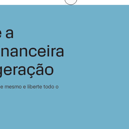
Seguinte
 a
inanceira
geração
je mesmo e liberte todo o