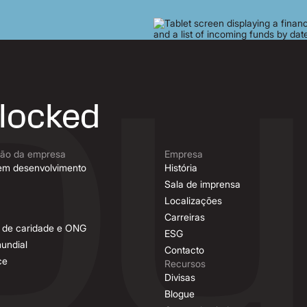
nlocked
são da empresa
Empresa
em desenvolvimento
História
Sala de imprensa
Localizações
Carreiras
es de caridade e ONG
ESG
undial
Contacto
ce
Recursos
Divisas
Blogue