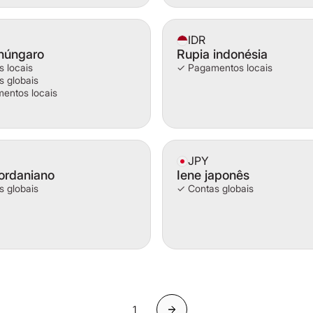
IDR
 húngaro
Rupia indonésia
 locais
✓ Pagamentos locais
 globais
entos locais
JPY
jordaniano
Iene japonês
 globais
✓ Contas globais
1