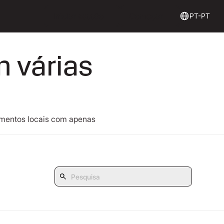
Login
Get Started
Iniciar sessão
Começar
PT-PT
m várias
gamentos locais com apenas