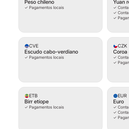
Peso chileno
Yuan r
✓ Pagamentos locais
✓ Conta
✓ Contas
✓ Pagam
CVE
CZK
Escudo cabo-verdiano
Coroa
✓ Pagamentos locais
✓ Contas
✓ Pagam
ETB
EUR
Birr etíope
Euro
✓ Pagamentos locais
✓ Contas
✓ Contas
✓ Pagam