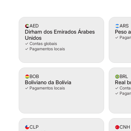
AED
ARS
Dirham dos Emirados Árabes
Peso a
Unidos
✓ Pagam
✓ Contas globais
✓ Pagamentos locais
BOB
BRL
Boliviano da Bolívia
Real br
✓ Pagamentos locais
✓ Contas
✓ Pagam
CLP
CNH