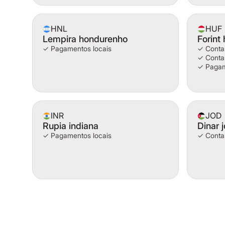
HNL
HUF
Lempira hondurenho
Forint
✓ Pagamentos locais
✓ Contas
✓ Contas
✓ Pagam
INR
JOD
Rupia indiana
Dinar 
✓ Pagamentos locais
✓ Contas