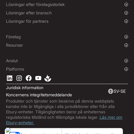
Terminskontrakt
Lösningar efter företagsstorlek
Säkringspolicyer
Växande företag
Lösningar efter bransch
Enterprise-företag
Välgörenhetsorganisationer och ISOs
Lösningar för partners
Institutioner
Global Sport
Partnerprogram
E-handel
Märkeslösa produkter
Företag
Sjöfart
Berättelse
Resurser
Resor
Pressrum
Valutor
Fonder
Kontor
Blogg
Anslut
Karriärer
Hjälpcenter
Översikt
Platforms
ESG
Podcast
Företags-API:er
Ladda ner Ebury-appen
Kontakt
Produktguider
Integration av programvara
Juridisk information
Marknadsinsikter
Inbäddad finansiering
SV-SE
Koncernens integritetsmeddelande
Prenumerera på Ebury
Produkter och tjänster som beskrivs på denna webbplats
Produktuppdateringar
kanske inte är tillgängliga i alla jurisdiktioner eller från alla
Bedrägericenter
Ebury-enheter. Tillgängligheten beror på enheternas
regulatoriska tillstånd och tillämpliga lokala lagar.
Läs mer om
Trust Centre
Ebury-enheter.