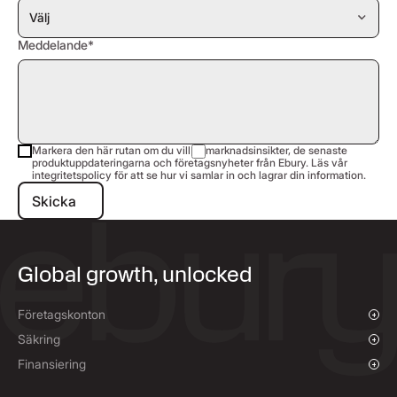
Meddelande*
Markera den här rutan om du vill få marknadsinsikter, de senaste
produktuppdateringarna och företagsnyheter från Ebury. Läs vår
integritetspolicy för att se hur vi samlar in och lagrar din information.
Skicka
Skicka
Global growth, unlocked
Företagskonton
Översikt
Säkring
Betalningar och inkasseringar
Översikt
Finansiering
Mass PaMassbetalningaryments
Spothandel med valuta och limitorder
Finansiering av leverantörsbetalningar