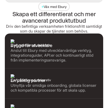
Väx med Ebury
Skapa ett differentierat och mer
avancerat produktutbud
Driv den befintliga verksamheten friktionsfritt samtidigt
som du skapar de tjänster som behövs.
Byggd för utvecklare
Anslut till Ebury med utvecklarvänliga verktyg,
integrationsguider, API:er och kontinuerligt stöd
från implementeringsansvariga.
En pålitlig partner
Utnyttja vår smidiga onboarding, globala licenser
och kompatibla processer för att skala upp.