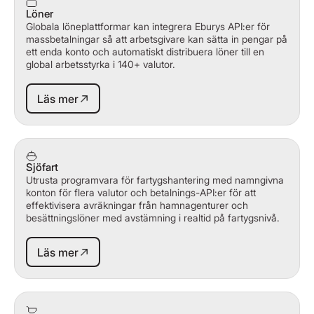
Löner
Globala löneplattformar kan integrera Eburys API:er för
massbetalningar så att arbetsgivare kan sätta in pengar på
ett enda konto och automatiskt distribuera löner till en
global arbetsstyrka i 140+ valutor.
Läs mer
Läs mer
Sjöfart
Utrusta programvara för fartygshantering med namngivna
konton för flera valutor och betalnings-API:er för att
effektivisera avräkningar från hamnagenturer och
besättningslöner med avstämning i realtid på fartygsnivå.
Läs mer
Läs mer