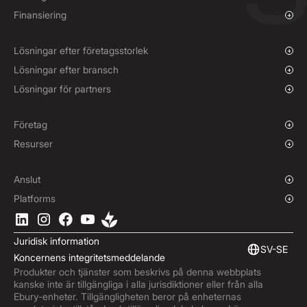
Betalningar och inkasseringar
Översikt
Finansiering
Mass PaMassbetalningaryments
Spothandel med valuta och limitorder
Finansiering av leverantörsbetalningar
Terminskontrakt
Lösningar efter företagsstorlek
Säkringspolicyer
Växande företag
Lösningar efter bransch
Enterprise-företag
Välgörenhetsorganisationer och ISOs
Lösningar för partners
Institutioner
Global Sport
Partnerprogram
E-handel
Märkeslösa produkter
Företag
Sjöfart
Berättelse
Resurser
Resor
Pressrum
Valutor
Fonder
Kontor
Blogg
Anslut
Karriärer
Hjälpcenter
Översikt
Platforms
ESG
Podcast
Företags-API:er
Ladda ner Ebury-appen
Kontakt
Produktguider
Integration av programvara
Juridisk information
Marknadsinsikter
Inbäddad finansiering
SV-SE
Koncernens integritetsmeddelande
Prenumerera på Ebury
Produkter och tjänster som beskrivs på denna webbplats
Produktuppdateringar
kanske inte är tillgängliga i alla jurisdiktioner eller från alla
Bedrägericenter
Ebury-enheter. Tillgängligheten beror på enheternas