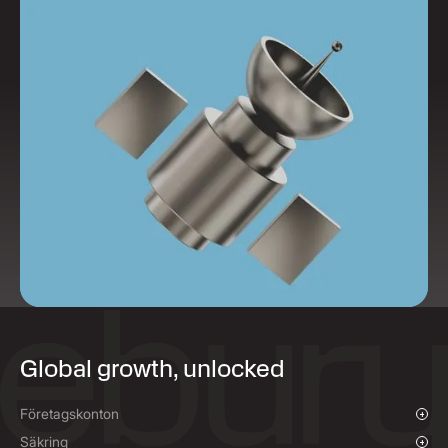
Global growth, unlocked
Företagskonton
Översikt
Säkring