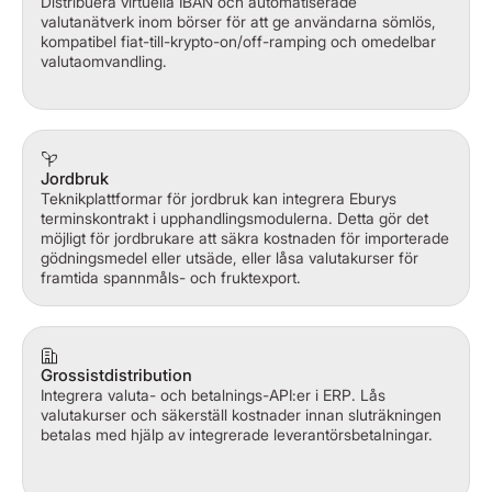
Distribuera virtuella IBAN och automatiserade
valutanätverk inom börser för att ge användarna sömlös,
kompatibel fiat-till-krypto-on/off-ramping och omedelbar
valutaomvandling.
Jordbruk
Teknikplattformar för jordbruk kan integrera Eburys
terminskontrakt i upphandlingsmodulerna. Detta gör det
möjligt för jordbrukare att säkra kostnaden för importerade
gödningsmedel eller utsäde, eller låsa valutakurser för
framtida spannmåls- och fruktexport.
Grossistdistribution
Integrera valuta- och betalnings-API:er i ERP. Lås
valutakurser och säkerställ kostnader innan sluträkningen
betalas med hjälp av integrerade leverantörsbetalningar.