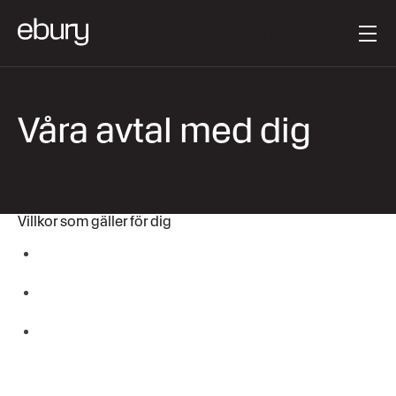
Knapptext
Get started
Våra avtal med dig
Villkor som gäller för dig
Ebury Partners Belgium SA/NV – Relationship
Agreement – Corporate Customers (v.8.0, 11/2025)
Ebury Partners Belgium SA/NV – Relationship
Agreement – Private Customers (v.8.0, 11/2025)
Ebury Partners Markets Cyprus Limited Ebury
Markets Agreement (v.1.0 7/2025