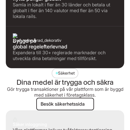
Samla in lokalt i fler än 30 länder och betala ut
globalt i fler än 140 valutor med fler än 50 via
lokala rails.
Byggd på
global regelefterlevnad
Expandera till 30+ reglerade marknader och
utveckla dina betalningar med tillförsikt.
Säkerhet
Dina medel är trygga och säkra
Gör trygga transaktioner på vår plattform som är byggd
med säkerhet i företagsklass.
Besök säkerhetssida
Besök säkerhetssida
Säker inloggning
Våra plattformar kräver tvåfaktorsautentisering