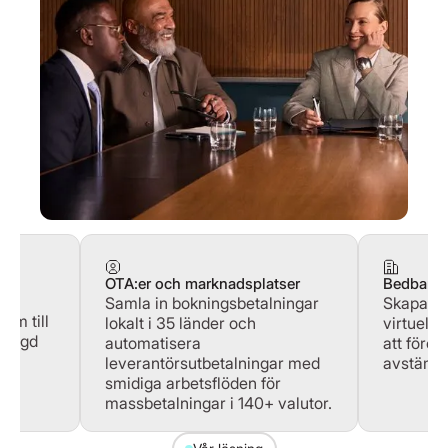
ör
OTA:er och marknadsplatser
Bedbank
Samla in bokningsbetalningar
Skapa ob
orm till
lokalt i 35 länder och
virtuella
byggd
automatisera
att före
0+
leverantörsutbetalningar med
avstämni
smidiga arbetsflöden för
massbetalningar i 140+ valutor.