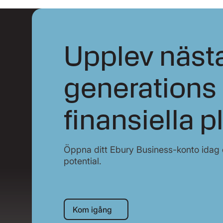
Upplev näst
generations
finansiella p
Öppna ditt Ebury Business-konto idag oc
potential.
Kom igång
Kom igång