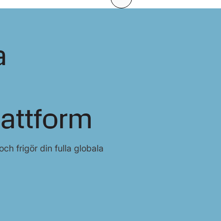
Nästa
a
lattform
h frigör din fulla globala