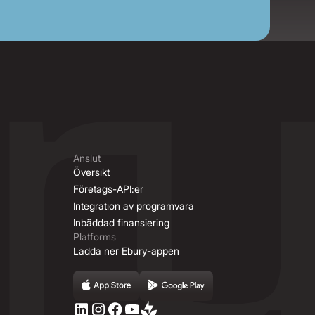
Anslut
Översikt
Företags-API:er
Integration av programvara
Inbäddad finansiering
Platforms
Ladda ner Ebury-appen