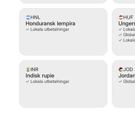
HNL
HUF
Honduransk lempira
Ungers
✓ Lokala utbetalningar
✓ Lokal
✓ Globa
✓ Lokala
INR
JOD
Indisk rupie
Jordan
✓ Lokala utbetalningar
✓ Globa