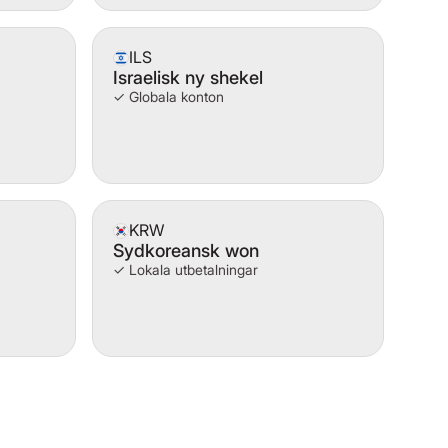
ILS
Israelisk ny shekel
✓ Globala konton
KRW
Sydkoreansk won
✓ Lokala utbetalningar