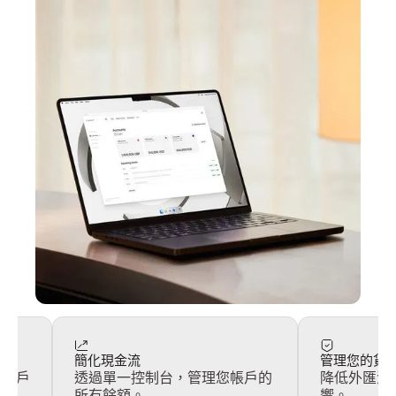
簡化現金流
管理您的貨
的客戶
透過單一控制台，管理您帳戶的
降低外匯波
所有餘額。
響。