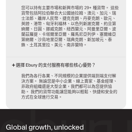
您可以持有主要市場和新興市場的 29+ 種貨幣。 這些
貨幣包括阿拉伯聯合大公國迪拉姆、澳元、加元、瑞
士法郎、離岸人民幣、捷克克朗、丹麥克朗、歐元、
英鎊、港幣、匈牙利福林、以色列新謝克爾、約旦第
納爾、日圓、挪威克朗、紐西蘭元、阿曼里亞爾、波
蘭茲羅提、卡塔爾里亞爾、羅馬尼亞列伊、塞爾維亞
第納爾、沙烏地里亞爾、瑞典克朗、新加坡元、泰
銖、土耳其里拉、美元、南非蘭特。
選擇 Ebury 的支付服務有哪些核心優勢？
我們為各行各業、不同規模的企業提供端到端支付解
決方案。 無論您是中小企業、線上賣家、基金經理、
非政府組織還是大型企業，我們都可以為您提供協
助。 我們的貨幣功能讓您能夠以輕鬆、快捷和安全的
方式在全球進行交易。
Global growth, unlocked