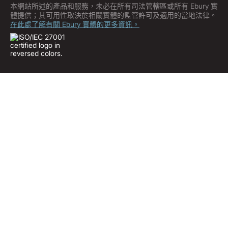
本網站所述的產品和服務，未必在所有司法管轄區或所有 Ebury 實
產品更新
體提供；其可用性取決於相關實體的監管許可及適用的當地法律。
防詐中心
在此處了解有關 Ebury 實體的更多資訊。
Trust Centre