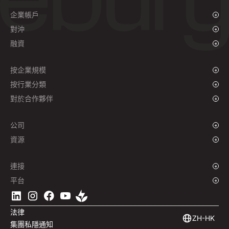
企業帳戶
概述
對沖
付款與收款
概述
融資
批量支付
即期外匯及限價單
供應商支付融資
遠期合約
按企業規模
對沖政策
成長型企業
按行業分類
企業
慈善機構和非政府組織
對於合作夥伴
機構
全球體育產業
聯盟計劃
電子商務
公司
海事
品牌故事
資源
旅遊
新聞中心
貨幣
基金
全球辦事處
網誌
連接
工作機會
支援中心
概述
平台
ESG
播客
企業 API
下載 Ebury 應用程式
聯絡我們
產品指南
軟件整合
法律
市場洞察
嵌入式金融
ZH-HK
集團私隱通知
訂閱 Ebury