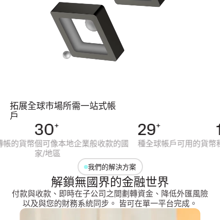
拓展全球市場所需一站式帳
戶
30
+
29
+
15
的貨幣
個可像本地企業般收款的國
種全球帳戶可用的貨幣
種本
家/地區
我們的解決方案
解鎖無國界的金融世界
付款與收款、即時在子公司之間劃轉資金、降低外匯風險
以及與您的財務系統同步。 皆可在單一平台完成。