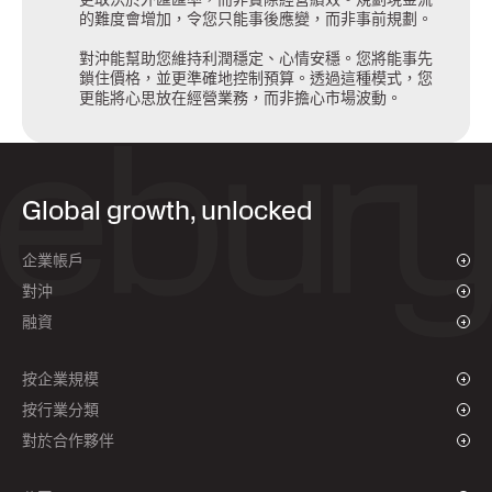
的難度會增加，令您只能事後應變，而非事前規劃。
對沖能幫助您維持利潤穩定、心情安穩。您將能事先
鎖住價格，並更準確地控制預算。透過這種模式，您
更能將心思放在經營業務，而非擔心市場波動。
Global growth, unlocked
企業帳戶
概述
對沖
付款與收款
概述
融資
批量支付
即期外匯及限價單
供應商支付融資
遠期合約
按企業規模
對沖政策
成長型企業
按行業分類
企業
慈善機構和非政府組織
對於合作夥伴
機構
全球體育產業
聯盟計劃
電子商務