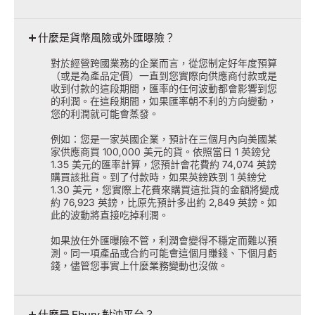
什麼是貨幣風險或外匯曝險？
對於經營跨國業務的企業而言，從您制定好年度預算
（或是為產品定價）一直到您實際向供應商付款或是
收到付款的這段期間，匯率的任何波動都會影響到您
的利潤。在這段期間，如果匯率朝不利的方向變動，
您的利潤就可能會蒸發。
例如：您是一家英國企業，預計在三個月內向美國某
家供應商買 100,000 美元的貨。依照當日 1 英鎊兌
1.35 美元的匯率計算，您預計會花費約 74,074 英鎊
購買該批貨。到了付款時，如果英鎊跌到 1 英鎊兌
1.30 美元，您實際上花費來購買這批貨的金額將變成
約 76,923 英鎊，比原先預計多出約 2,849 英鎊。如
此的波動將直接吃掉利潤。
如果放任外匯曝險不管，利潤會變得不穩定而難以預
測。同一項產品或合約可能會這個月賺錢、下個月虧
錢，儘管您事實上什麼業務變動也沒做。
什麼是 Ebury 對沖平台？