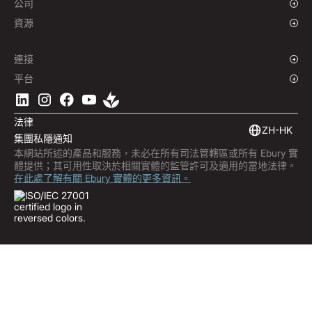
公司
海事
品牌故事
資源
旅遊
新聞中心
貨幣
基金
全球辦事處
網誌
連接
工作機會
支援中心
概述
平台
ESG
播客
企業 API
下載 Ebury 應用程式
聯絡我們
產品指南
軟件整合
法律
市場洞察
嵌入式金融
ZH-HK
集團私隱通知
訂閱 Ebury
本網站所述的產品和服務，未必在所有司法管轄區或所有 Ebury 實
產品更新
體提供；其可用性取決於相關實體的監管許可及適用的當地法律。
防詐中心
在此處了解有關 Ebury 實體的更多資訊。
Trust Centre