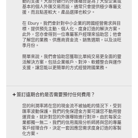
動的支援。大部分銀行的外匯櫃台是為了大型企業或
基本的個人外匯交易而設，通常只會提供極少專屬支
援，而且點差較大，產品選擇也較少。
​在 Ebury，我們會針對中小企業的跨國經營需求與目
標，提供預先主動、個人化、度身訂造的解決方案。
此外，您亦會得到一位專屬客戶經理來協助您；他會
了解您的業務、供應商資金流、銷售週期，以及淡旺
季月份。
簡單來說，我們會協助您獲取比單純交易更全面的靈
活解決方案，包括企業帳戶、對沖、軟體整合與運作
支援，讓您能以更簡單的方式經營跨國業務。
簽訂遠期合約是否需要預付任何費用？
您的利潤率將在您的現金流不被抽乾的情況下，受到
匯率波動保護。我們的免保證金方案可讓您不動用營
運資金，就針對您的外匯曝險進行對沖。由於每家企
業都獨一無二，我們的信用風險分析師將與您的專屬
客戶經理合作，決定一套因應您需求度身訂造的客製
化方案。