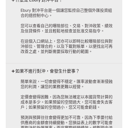
Ebury 對沖平台是一個讓您監控自己整個外匯投資組
合的總控制中心。
您可以查看自己的曝險部位、交易、對沖政策、績效
及信貸條件，並且輕鬆地檢查並批准交易指令。
在這個入口網站上，您亦可以即時比較曝險部位與對
沖部位、管理合約，以及下載對賬單，以便找出可再
改善之處，並判斷需要採取行動的範圍。
如果不進行對沖，會發生什麼事？
簡單來說，一切會變得不穩定。匯率波動會漸漸侵蝕
您的利潤，讓您的業務更難以經營。​
定價會變得困難，因為您無法確定以本國貨幣計算的
成本是多少。如果預留的空間過大，您可能會失去客
戶；如果預留的空間過小，您又可能會虧錢。​
預測與預算往往會變得更加不可靠，因為下季要付給
供應商的金額會持續變動。您損益表上的數字可能會
更取決於外匯匯率，而非實際經營績效。規劃現金流