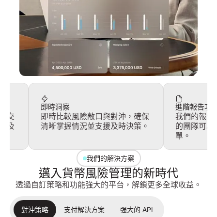
即時洞察
進階報告功
、交
即時比較風險敞口與對沖，確保
我們的報告
看及
清晰掌握情況並支援及時決策。
的團隊可以
單。
我們的解決方案
邁入貨幣風險管理的新時代
透過自訂策略和功能強大的平台，解鎖更多全球收益。
對沖策略
支付解決方案
强大的 API