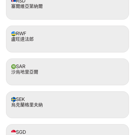
RSD
塞爾維亞第納爾
RWF
盧旺達法郎
SAR
沙烏地里亞爾
SEK
烏克蘭格里夫納
SGD