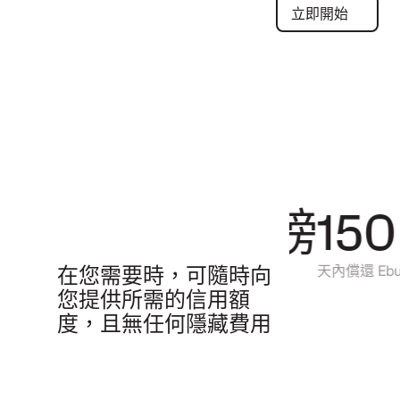
立即開始
立即開始
0 英鎊
150
設定費用
天內償還 Ebury
在您需要時，可隨時向
您提供所需的信用額
度，且無任何隱藏費用
您