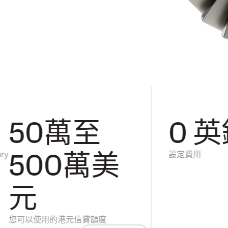
50萬至
0 英
500萬美
設定費用
元
可以使用的港元信貸額度