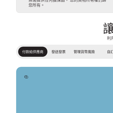
無需提供任何擔保品。 您的貨物所有權仍歸
您所有。
利
付款給供應商
發送發票
管理貨幣風險
自