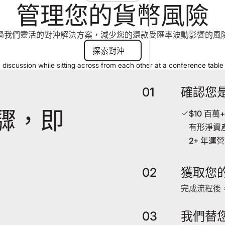
管理您的貨幣風險
過我們靈活的對沖解決方案，減少您的還款受匯率波動影響的風
探索對沖
探索對沖
01
確認您
驟，即
$10 百萬
有形淨資產
2+ 年運
02
獲取您
完成流程後，
03
我們替