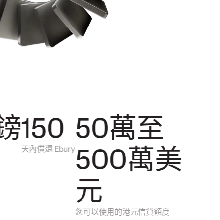
鎊
150
50萬至
500萬美
天內償還 Ebury
元
您可以使用的港元信貸額度