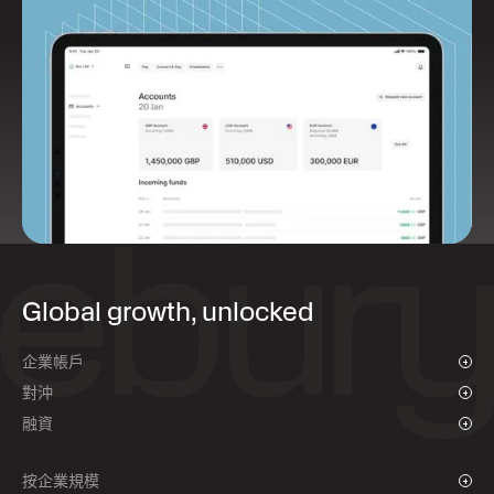
Global growth, unlocked
企業帳戶
概述
對沖
付款與收款
概述
融資
批量支付
即期外匯及限價單
供應商支付融資
遠期合約
按企業規模