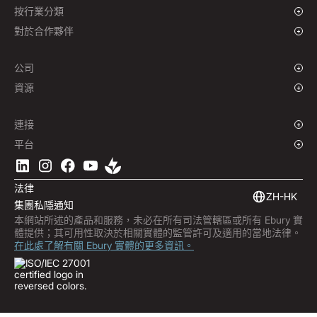
對沖政策
成長型企業
按行業分類
企業
慈善機構和非政府組織
對於合作夥伴
機構
全球體育產業
聯盟計劃
電子商務
公司
海事
品牌故事
資源
旅遊
新聞中心
貨幣
基金
全球辦事處
網誌
連接
工作機會
支援中心
概述
平台
ESG
播客
企業 API
下載 Ebury 應用程式
聯絡我們
產品指南
軟件整合
法律
市場洞察
嵌入式金融
ZH-HK
集團私隱通知
訂閱 Ebury
本網站所述的產品和服務，未必在所有司法管轄區或所有 Ebury 實
產品更新
體提供；其可用性取決於相關實體的監管許可及適用的當地法律。
防詐中心
在此處了解有關 Ebury 實體的更多資訊。
Trust Centre