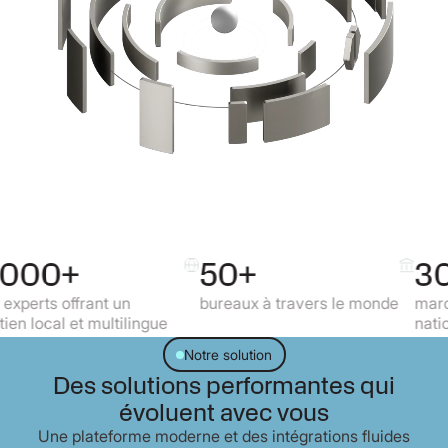
50+
30+
 un
bureaux à travers le monde
marchés réglement
ltilingue
nationaux
Notre solution
Des solutions performantes qui
évoluent avec vous
Une plateforme moderne et des intégrations fluides