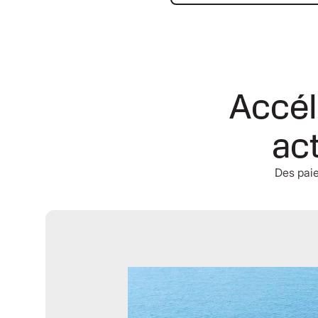
Accél
ac
Des paie