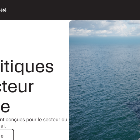
iété
itiques
cteur
me
nt conçues pour le secteur du
al.
expert maritime
me