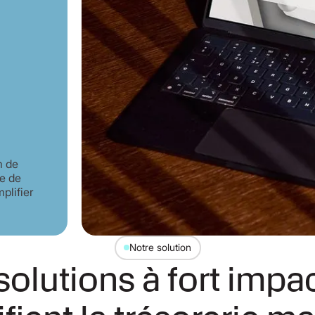
m de
ce de
plifier
.
Notre solution
solutions à fort impac