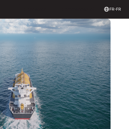
Login
Get Started
Connexion
Commencez ici
FR-FR