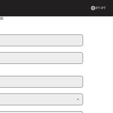
Login
Get Started
Iniciar sessão
Começar
PT-PT
IS