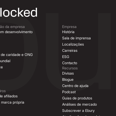
nlocked
são da empresa
Empresa
em desenvolvimento
História
Sala de imprensa
Localizações
Carreiras
es de caridade e ONG
ESG
undial
Contacto
ce
Recursos
Divisas
Blogue
Centro de ajuda
iros
Podcast
e afiliados
Guias de produtos
 marca própria
Análises de mercado
Subscrever a Ebury