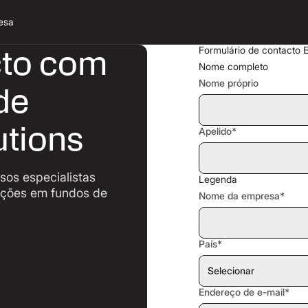
esa
cto com
Formulário de contacto E
Nome completo
Nome próprio
de
utions
Apelido*
sos especialistas
Legenda
ições em fundos de
Nome da empresa*
País*
Endereço de e-mail*