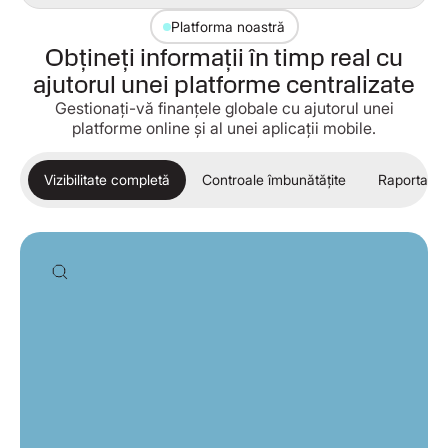
Platforma noastră
Obțineți informații în timp real cu
ajutorul unei platforme centralizate
Gestionați-vă finanțele globale cu ajutorul unei
platforme online și al unei aplicații mobile.
Vizibilitate completă
Controale îmbunătățite
Raportare 