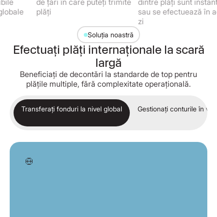
de țări în care puteți trimite
dintre plăți sunt instantanee
e
plăți
sau se efectuează în aceeaș
zi
Soluția noastră
Efectuați plăți internaționale la scară
largă
Beneficiați de decontări la standarde de top pentru
plățile multiple, fără complexitate operațională.
Transferați fonduri la nivel global
Gestionați conturile în val