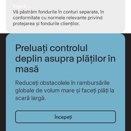
Sigură
Vă păstrăm fondurile în conturi separate, în
conformitate cu normele relevante privind
protejarea și fondurile clienților.
Preluați controlul
deplin asupra plăților în
masă
Reduceți obstacolele în rambursările
globale de volum mare și faceți plăți la
scară largă.
Începeți
Începeți