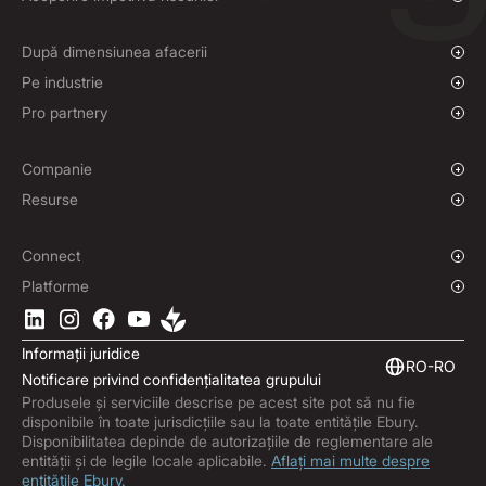
Plăți și încasări
Prezentare generală
Plăți în masă
Spot FX și ordine limită
După dimensiunea afacerii
Contracte la termen
Companii în dezvoltare
Pe industrie
Politici de acoperire la risc
Întreprinderi
Organizații caritabile și ONG-uri
Pro partnery
Instituții
Sport global
Program de afiliere
Comerț electronic
Soluție cu etichetă albă
Companie
Maritim
Povestea noastră
Resurse
Călătorii
Secțiunea de presă
Monede
Fonduri
Locații
Blog
Connect
Cariere
Centru de asistență
Prezentare generală
Platforme
ESG
Podcast
API-uri business
Descărcați aplicația Ebury
Contact
Ghiduri de produs
Integrări software
Informații juridice
Perspective asupra pieței
Servicii financiare integrate
RO-RO
Notificare privind confidențialitatea grupului
Abonați-vă la Ebury
Produsele și serviciile descrise pe acest site pot să nu fie
Actualizări ale produselor
disponibile în toate jurisdicțiile sau la toate entitățile Ebury.
Centrul antifraudă
Disponibilitatea depinde de autorizațiile de reglementare ale
entității și de legile locale aplicabile.
Aflați mai multe despre
Trust Centre
entitățile Ebury.