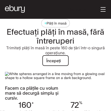
Textul butonului
Get started
Plăți în masă
Efectuați plăți în masă, fără
întreruperi
Trimiteți plăți în masă în peste 160 de țări într-o singură
operațiune.
Începeți
Începeți
Facem ca plățile cu volum
mare să decurgă simplu și
cursiv.
160
+
72
%