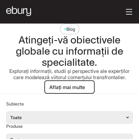
Textul butonului
Get started
Blog
Atingeți-vă obiectivele
globale cu informații de
specialitate.
Explorați informații, studii și perspective ale experților
care modelează viitorul comerțului transfrontalier.
Aflați mai multe
Aflați mai multe
Subiecte
Produse