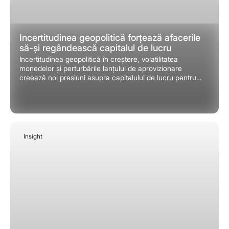
Incertitudinea geopolitică forțează afacerile
să-și regândească capitalul de lucru
Incertitudinea geopolitică în creștere, volatilitatea
monedelor și perturbările lanțului de aprovizionare
creează noi presiuni asupra capitalului de lucru pentru
afacerile cu activitate internațională, împingând multe
companii să-și eficientizeze operațiunile, să-și
consolideze reziliența financiară și să-și protejeze
profiturile de șocuri neașteptate.
Insight
November 24, 2025