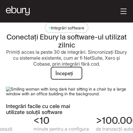
Textul butonului
Get started
Integrări software
Conectați Ebury la software-ul utilizat
zilnic
Primiți acces la peste 30 de integrări. Sincronizați Ebury
cu sistemele existente, cum ar fi NetSuite, Xero și
Cobase, prin integrări fără cod.
Începeți
Începeți
Integrări facile cu cele mai
utilizate soluții software
<10
>100.000
ă
minute pentru a configura
de tranzacții automati