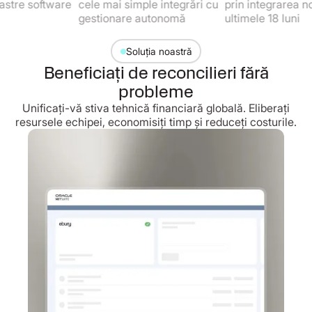
 software
cele mai simple integrări cu
prin integrarea noastră
gestionare autonomă
ultimele 18 luni
Soluția noastră
Beneficiați de reconcilieri fără
probleme
Unificați-vă stiva tehnică financiară globală. Eliberați
resursele echipei, economisiți timp și reduceți costurile.