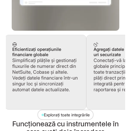
Eficientizați operațiunile
Agregați datele ba
financiare globale
uri securizate
Simplificați plățile și gestionați
Conectați-vă la t
fluxurile de numerar direct din
globale principal
NetSuite, Cobase și altele.
toate tranzacțiile 
Vedeți datele financiare într-un
plăți direct prin s
singur loc și sincronizați
integrată pentru 
automat datele actualizate.
raportarea și reco
Explorați toate integrările
Funcționează cu instrumentele în