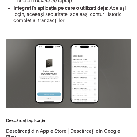
– fără a fi nevoie de laptop.
Integrat în aplicația pe care o utilizați deja:
Același
login, aceeași securitate, aceleași conturi, istoric
complet al tranzacțiilor.
Descărcați aplicația
Descărcați din Apple Store
|
Descărcați din Google
Play