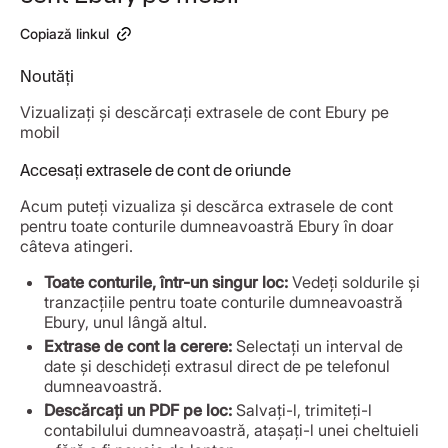
Copiază linkul
Noutăți
Vizualizați și descărcați extrasele de cont Ebury pe
mobil
Accesați extrasele de cont de oriunde
Acum puteți vizualiza și descărca extrasele de cont
pentru toate conturile dumneavoastră Ebury în doar
câteva atingeri.
Toate conturile, într-un singur loc:
Vedeți soldurile și
tranzacțiile pentru toate conturile dumneavoastră
Ebury, unul lângă altul.
Extrase de cont la cerere:
Selectați un interval de
date și deschideți extrasul direct de pe telefonul
dumneavoastră.
Descărcați un PDF pe loc:
Salvați-l, trimiteți-l
contabilului dumneavoastră, atașați-l unei cheltuieli