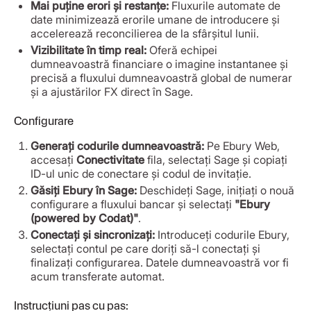
Mai puține erori și restanțe:
Fluxurile automate de
date minimizează erorile umane de introducere și
accelerează reconcilierea de la sfârșitul lunii.
Vizibilitate în timp real:
Oferă echipei
dumneavoastră financiare o imagine instantanee și
precisă a fluxului dumneavoastră global de numerar
și a ajustărilor FX direct în Sage.
Configurare
Generați codurile dumneavoastră:
Pe Ebury Web,
accesați
Conectivitate
fila, selectați Sage și copiați
ID-ul unic de conectare și codul de invitație.
Găsiți Ebury în Sage:
Deschideți Sage, inițiați o nouă
configurare a fluxului bancar și selectați
"Ebury
(powered by Codat)"
.
Conectați și sincronizați:
Introduceți codurile Ebury,
selectați contul pe care doriți să-l conectați și
finalizați configurarea. Datele dumneavoastră vor fi
acum transferate automat.
Instrucțiuni pas cu pas: