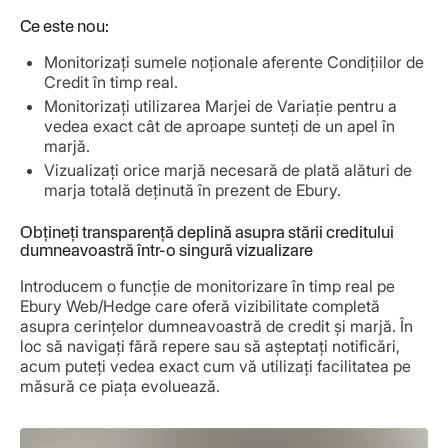
Ce este nou:
Monitorizați sumele noționale aferente Condițiilor de
Credit în timp real.
Monitorizați utilizarea Marjei de Variație pentru a
vedea exact cât de aproape sunteți de un apel în
marjă.
Vizualizați orice marjă necesară de plată alături de
marja totală deținută în prezent de Ebury.
Obțineți transparență deplină asupra stării creditului
dumneavoastră într-o singură vizualizare
Introducem o funcție de monitorizare în timp real pe
Ebury Web/Hedge care oferă vizibilitate completă
asupra cerințelor dumneavoastră de credit și marjă. În
loc să navigați fără repere sau să așteptați notificări,
acum puteți vedea exact cum vă utilizați facilitatea pe
măsură ce piața evoluează.