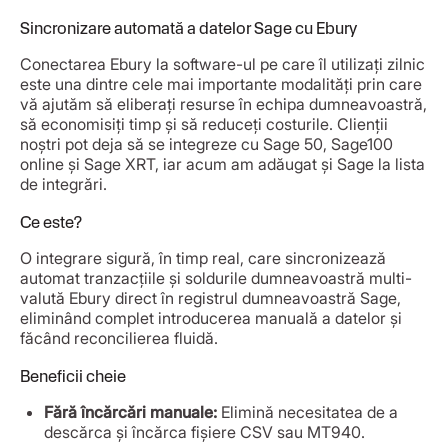
Sincronizare automată a datelor Sage cu Ebury
Conectarea Ebury la software-ul pe care îl utilizați zilnic
este una dintre cele mai importante modalități prin care
vă ajutăm să eliberați resurse în echipa dumneavoastră,
să economisiți timp și să reduceți costurile. Clienții
noștri pot deja să se integreze cu Sage 50, Sage100
online și Sage XRT, iar acum am adăugat și Sage la lista
de integrări.
Ce este?
O integrare sigură, în timp real, care sincronizează
automat tranzacțiile și soldurile dumneavoastră multi-
valută Ebury direct în registrul dumneavoastră Sage,
eliminând complet introducerea manuală a datelor și
făcând reconcilierea fluidă.
Beneficii cheie
Fără încărcări manuale:
Elimină necesitatea de a
descărca și încărca fișiere CSV sau MT940.