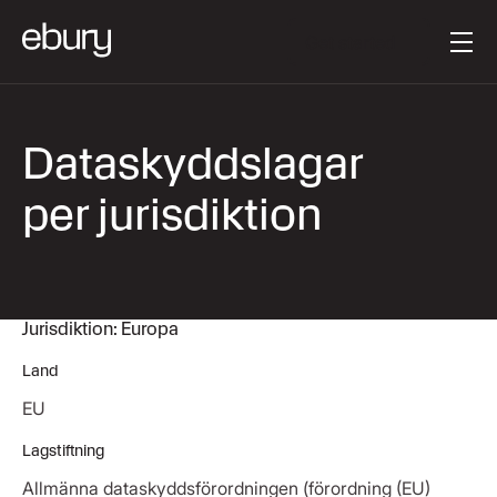
Knapptext
Get started
Dataskyddslagar
per jurisdiktion
Jurisdiktion: Europa
Land
EU
Lagstiftning
Allmänna dataskyddsförordningen (förordning (EU)