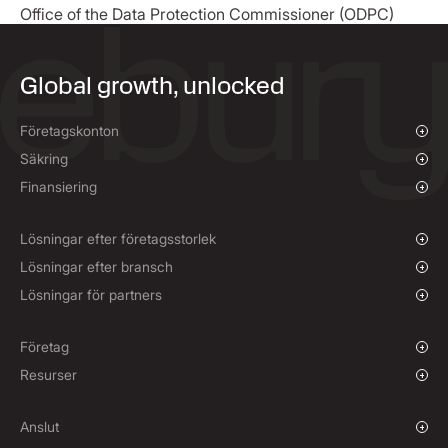
Office of the Data Protection Commissioner (ODPC)
Global growth, unlocked
Företagskonton
Översikt
Säkring
Betalningar och inkasseringar
Översikt
Finansiering
Mass PaMassbetalningaryments
Spothandel med valuta och limitorder
Finansiering av leverantörsbetalningar
Terminskontrakt
Lösningar efter företagsstorlek
Säkringspolicyer
Växande företag
Lösningar efter bransch
Enterprise-företag
Välgörenhetsorganisationer och ISOs
Lösningar för partners
Institutioner
Global Sport
Partnerprogram
E-handel
Märkeslösa produkter
Företag
Sjöfart
Berättelse
Resurser
Resor
Pressrum
Valutor
Fonder
Kontor
Blogg
Anslut
Karriärer