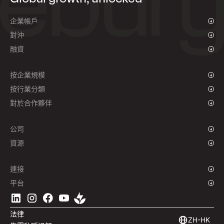
企業帳戶
概述
對沖
付款與收款
概述
融資
批量支付
即期外匯及限價單
供應商支付融資
遠期合約
按企業規模
對沖政策
成長型企業
按行業分類
企業
慈善機構和非政府組織
對於合作夥伴
機構
全球體育產業
聯盟計劃
電子商務
公司
海事
品牌故事
資源
旅遊
新聞中心
貨幣
基金
全球辦事處
網誌
連接
工作機會
支援中心
概述
平台
ESG
播客
企業 API
下載 Ebury 應用程式
聯絡我們
產品指南
軟件整合
法律
市場洞察
嵌入式金融
ZH-HK