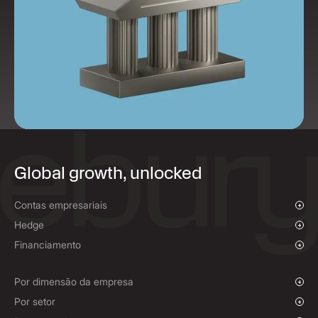
Global growth, unlocked
Contas empresariais
Visão geral
Hedge
Pagamentos e cobranças
Visão geral
Financiamento
Pagamentos em massa
Câmbio spot e ordens de mercado
Financiamento de pagamentos a fornecedores
Contratos Forward
Por dimensão da empresa
Políticas de cobertura
Empresas em desenvolvimento
Por setor
Empresas