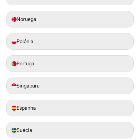
‍Noruega
Polónia
Portugal
Singapura
Espanha
Suécia