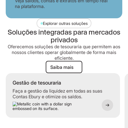
Veja saldos, contas e extratos em tempo real
na plataforma.
Explorar outras soluções
Soluções integradas para mercados
privados
Oferecemos soluções de tesouraria que permitem aos
nossos clientes operar globalmente de forma mais
eficiente.
Saiba mais
Saiba mais
Gestão de tesouraria
Gestão de tesouraria
Faça a gestão da liquidez em todas as suas
Contas Ebury e otimize os saldos.