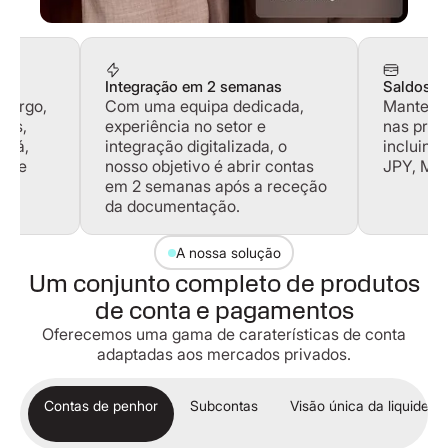
Integração em 2 semanas
Saldos e
burgo,
Com uma equipa dedicada,
Mantenh
xos,
experiência no setor e
nas prin
adá,
integração digitalizada, o
incluind
ra e
nosso objetivo é abrir contas
JPY, MXN
em 2 semanas após a receção
da documentação.
A nossa solução
Um conjunto completo de produtos
de conta e pagamentos
Oferecemos uma gama de caraterísticas de conta
adaptadas aos mercados privados.
Contas de penhor
Subcontas
Visão única da liquidez